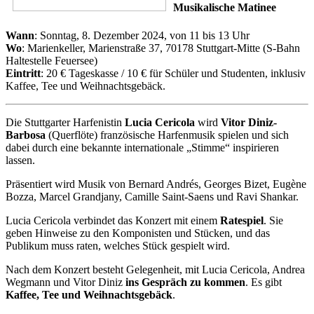
Musikalische Matinee
Wann
: Sonntag, 8. Dezember 2024, von 11 bis 13 Uhr
Wo
: Marienkeller, Marienstraße 37, 70178 Stuttgart-Mitte (S-Bahn
Haltestelle Feuersee)
Eintritt
: 20 € Tageskasse / 10 € für Schüler und Studenten, inklusiv
Kaffee, Tee und Weihnachtsgebäck.
Die Stuttgarter Harfenistin
Lucia Cericola
wird
Vitor Diniz-
Barbosa
(Querflöte) französische Harfenmusik spielen und sich
dabei durch eine bekannte internationale „Stimme“ inspirieren
lassen.
Präsentiert wird Musik von Bernard Andrés, Georges Bizet, Eugène
Bozza, Marcel Grandjany, Camille Saint-Saens und Ravi Shankar.
Lucia Cericola verbindet das Konzert mit einem
Ratespiel
. Sie
geben Hinweise zu den Komponisten und Stücken, und das
Publikum muss raten, welches Stück gespielt wird.
Nach dem Konzert besteht Gelegenheit, mit Lucia Cericola, Andrea
Wegmann und Vitor Diniz
ins Gespräch zu kommen
. Es gibt
Kaffee, Tee und Weihnachtsgebäck
.