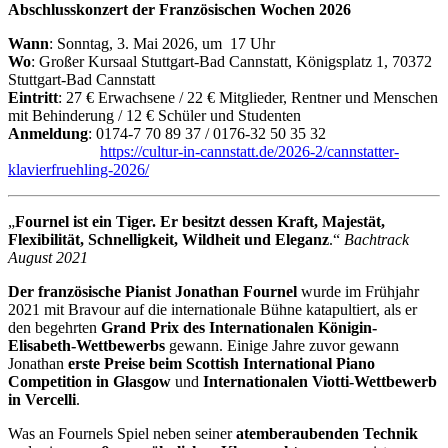
Abschlusskonzert der Französischen Wochen 2026
Wann
: Sonntag, 3. Mai 2026, um 17 Uhr
Wo
: Großer Kursaal Stuttgart-Bad Cannstatt, Königsplatz 1, 70372
Stuttgart-Bad Cannstatt
Eintritt
: 27 € Erwachsene / 22 € Mitglieder, Rentner und Menschen
mit Behinderung / 12 € Schüler und Studenten
Anmeldung
: 0174-7 70 89 37 / 0176-32 50 35 32
https://cultur-in-cannstatt.de/2026-2/cannstatter-
klavierfruehling-2026/
„
Fournel ist ein Tiger. Er besitzt dessen Kraft, Majestät,
Flexibilität, Schnelligkeit, Wildheit und Eleganz
.“
Bachtrack
August 2021
Der französische Pianist Jonathan Fournel
wurde im Frühjahr
2021 mit Bravour auf die internationale Bühne katapultiert, als er
den begehrten
Grand Prix des Internationalen Königin-
Elisabeth-Wettbewerbs
gewann. Einige Jahre zuvor gewann
Jonathan
erste Preise beim Scottish International Piano
Competition in Glasgow
und
Internationalen Viotti-Wettbewerb
in Vercelli
.
Was an Fournels Spiel neben seiner
atemberaubenden Technik