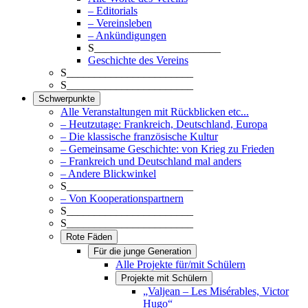
– Editorials
– Vereinsleben
– Ankündigungen
S_______________________
Geschichte des Vereins
S_______________________
S_______________________
Schwerpunkte
Alle Veranstaltungen mit Rückblicken etc...
– Heutzutage: Frankreich, Deutschland, Europa
– Die klassische französische Kultur
– Gemeinsame Geschichte: von Krieg zu Frieden
– Frankreich und Deutschland mal anders
– Andere Blickwinkel
S_______________________
– Von Kooperationspartnern
S_______________________
S_______________________
Rote Fäden
Für die junge Generation
Alle Projekte für/mit Schülern
Projekte mit Schülern
„Valjean – Les Misérables, Victor
Hugo“