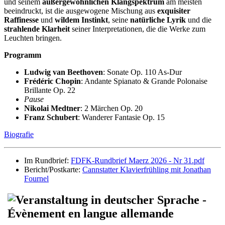
und seinem
außergewöhnlichen Klangspektrum
am meisten
beeindruckt, ist die ausgewogene Mischung aus
exquisiter
Raffinesse
und
wildem Instinkt
, seine
natürliche Lyrik
und die
strahlende Klarheit
seiner Interpretationen, die die Werke zum
Leuchten bringen.
Programm
Ludwig van Beethoven
: Sonate Op. 110 As-Dur
Frédéric Chopin
: Andante Spianato & Grande Polonaise
Brillante Op. 22
Pause
Nikolai Medtner
: 2 Märchen Op. 20
Franz Schubert
: Wanderer Fantasie Op. 15
Biografie
Im Rundbrief:
FDFK-Rundbrief Maerz 2026 - Nr 31.pdf
Bericht/Postkarte:
Cannstatter Klavierfrühling mit Jonathan
Fournel