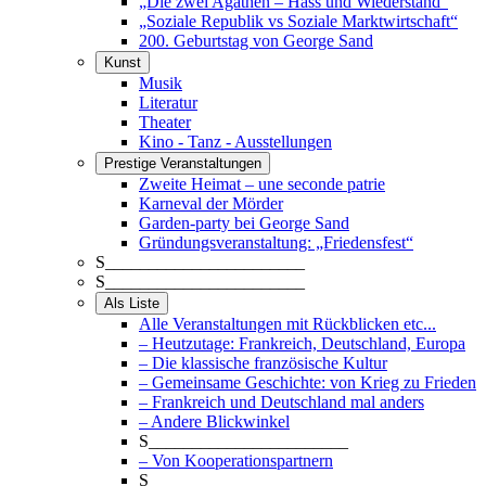
„Die zwei Agathen – Hass und Wiederstand“
„Soziale Republik vs Soziale Marktwirtschaft“
200. Geburtstag von George Sand
Kunst
Musik
Literatur
Theater
Kino - Tanz - Ausstellungen
Prestige Veranstaltungen
Zweite Heimat – une seconde patrie
Karneval der Mörder
Garden-party bei George Sand
Gründungsveranstaltung: „Friedensfest“
S_______________________
S_______________________
Als Liste
Alle Veranstaltungen mit Rückblicken etc...
– Heutzutage: Frankreich, Deutschland, Europa
– Die klassische französische Kultur
– Gemeinsame Geschichte: von Krieg zu Frieden
– Frankreich und Deutschland mal anders
– Andere Blickwinkel
S_______________________
– Von Kooperationspartnern
S_______________________