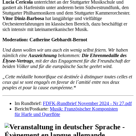
Lucia Cericola
unterrichtet an der Stuttgarter Musikschule und
gastiert als Harfenistin unter anderem beim Südwestrundfunk, den
Stuttgarter Philharmonikern und dem Stuttgarter Kammerorchester.
Vitor Diniz-Barbosa
hat langjährige und vielfältige
Orchestererfahrungen im klassischen Bereich, dazu beschäftigt er
sich intensiv mit lateinamerikanischer Musik.
Moderation: Catherine Gebhardt-Bernot
Und dann wollen wir uns auch ein wenig selbst feiern. Wir haben
nämlich eine
Auszeichnung
bekommen:
Die Ehrenmedaille des
Élysee-Vertrags
, mit der das Engagement für die Freundschaft der
beiden Völker und für die europäische Sache geehrt wird.
„Cette médaille honorifique est destinée à distinguer toutes celles et
ceux qui se sont engagés en faveur de l´amitié entre nos deux
peuples et pour la cause européenne.
“
Im Rundbrief:
FDFK-Rundbrief November 2024 - Nr 27.pdf
Bericht/Postkarte:
Musik: Französischer Komponisten
für Harfe und Querflöte