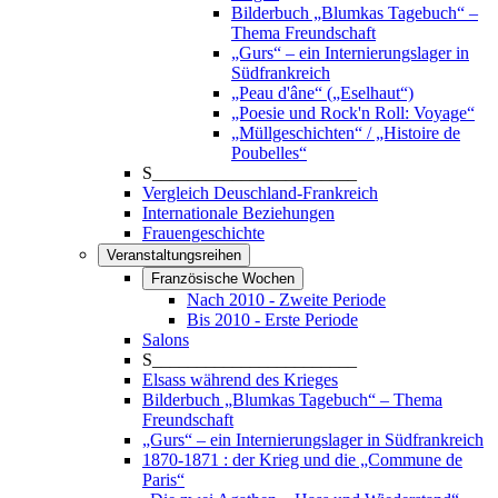
Bilderbuch „Blumkas Tagebuch“ –
Thema Freundschaft
„Gurs“ – ein Internierungslager in
Südfrankreich
„Peau d'âne“ („Eselhaut“)
„Poesie und Rock'n Roll: Voyage“
„Müllgeschichten“ / „Histoire de
Poubelles“
S_______________________
Vergleich Deuschland-Frankreich
Internationale Beziehungen
Frauengeschichte
Veranstaltungsreihen
Französische Wochen
Nach 2010 - Zweite Periode
Bis 2010 - Erste Periode
Salons
S_______________________
Elsass während des Krieges
Bilderbuch „Blumkas Tagebuch“ – Thema
Freundschaft
„Gurs“ – ein Internierungslager in Südfrankreich
1870-1871 : der Krieg und die „Commune de
Paris“