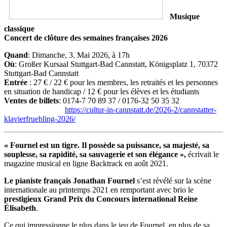
Musique
classique
Concert de clôture des semaines françaises 2026
Quand
: Dimanche, 3. Mai 2026, à 17h
Où
: Großer Kursaal Stuttgart-Bad Cannstatt, Königsplatz 1, 70372
Stuttgart-Bad Cannstatt
Entrée
: 27 € / 22 € pour les membres, les retraités et les personnes
en situation de handicap / 12 € pour les élèves et les étudiants
Ventes de billets
: 0174-7 70 89 37 / 0176-32 50 35 32
https://cultur-in-cannstatt.de/2026-2/cannstatter-
klavierfruehling-2026/
« Fournel est un tigre. Il possède sa puissance, sa majesté, sa
souplesse, sa rapidité, sa sauvagerie et son élégance »,
écrivait le
magazine musical en ligne Backtrack en août 2021.
Le pianiste français Jonathan Fournel
s’est révélé sur la scène
internationale au printemps 2021 en remportant avec brio le
prestigieux Grand Prix du Concours international Reine
Élisabeth
.
Ce qui impressionne le plus dans le jeu de Fournel, en plus de sa