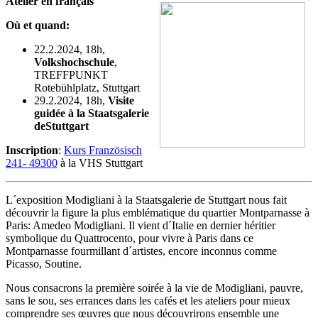
Atelier en français
Où et quand:
22.2.2024, 18h,
Volkshoch­schule
,
TREFFPUNKT
Rotebühlplatz, Stuttgart
29.2.2024, 18h,
Visite
guidée à la Staatsgalerie
deStuttgart
Inscription
:
Kurs Französisch
241- 49300
à la VHS Stuttgart
L´exposition Modigliani à la Staatsgalerie de Stuttgart nous fait
découvrir la figure la plus emblématique du quartier Montparnasse à
Paris: Amedeo Modigliani. Il vient d´Italie en dernier héritier
symbolique du Quattrocento, pour vivre à Paris dans ce
Montparnasse fourmillant d´artistes, encore inconnus comme
Picasso, Soutine.
Nous consacrons la première soirée à la vie de Modigliani, pauvre,
sans le sou, ses errances dans les cafés et les ateliers pour mieux
comprendre ses œuvres que nous découvrirons ensemble une