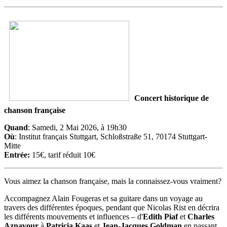
Concert historique de
chanson française
Quand
: Samedi, 2 Mai 2026, à 19h30
Où
: Institut français Stuttgart, Schloßstraße 51, 70174 Stuttgart-
Mitte
Entrée:
15€, tarif réduit 10€
Vous aimez la chanson française, mais la connaissez-vous vraiment?
Accompagnez Alain Fougeras et sa guitare dans un voyage au
travers des différentes époques, pendant que Nicolas Rist en décrira
les différents mouvements et influences – d'
Edith Piaf
et
Charles
Aznavour
à
Patricia Kaas
et
Jean-Jacques Goldman
en passant