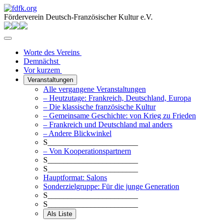
Förderverein Deutsch-Französischer Kultur e.V.
Worte des Vereins
Demnächst
Vor kurzem
Veranstaltungen
Alle vergangene Veranstaltungen
– Heutzutage: Frankreich, Deutschland, Europa
– Die klassische französische Kultur
– Gemeinsame Geschichte: von Krieg zu Frieden
– Frankreich und Deutschland mal anders
– Andere Blickwinkel
S_______________________
– Von Kooperationspartnern
S_______________________
S_______________________
Hauptformat: Salons
Sonderzielgruppe: Für die junge Generation
S_______________________
S_______________________
Als Liste