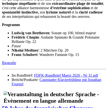
technique stupéfiante
et de son
extraordinaire plage de tonalité
,
c'est cette alliance harmonieuse
d’extrême sophistication
et de
spontanéité instinctive,
son
lyrisme naturel
et la
clarté radieuse
de ses interprétations qui rehaussent la beauté des oeuvres.
Programm
Ludwig van Beethoven
: Sonate op 100, bémol majeur
Frédéric Chopin
: Andante Spianato & Grande Polonaise
Brillante Op. 22
Pause
Nikolai Medtner
: 2 Märchen Op. 20
Franz Schubert
: Wanderer Fantasie Op. 15
Biografie
Im Rundbrief:
FDFK-Rundbrief Maerz 2026 - Nr 31.pdf
Bericht/Postkarte:
Cannstatter Klavierfrühling mit Jonathan
Fournel