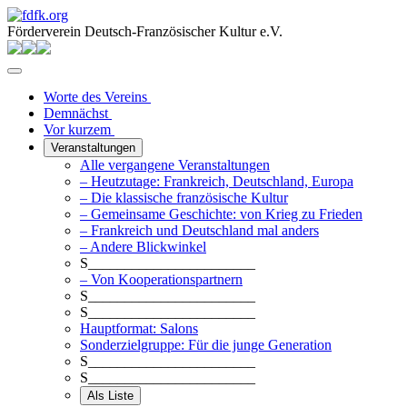
Förderverein Deutsch-Französischer Kultur e.V.
Worte des Vereins
Demnächst
Vor kurzem
Veranstaltungen
Alle vergangene Veranstaltungen
– Heutzutage: Frankreich, Deutschland, Europa
– Die klassische französische Kultur
– Gemeinsame Geschichte: von Krieg zu Frieden
– Frankreich und Deutschland mal anders
– Andere Blickwinkel
S_______________________
– Von Kooperationspartnern
S_______________________
S_______________________
Hauptformat: Salons
Sonderzielgruppe: Für die junge Generation
S_______________________
S_______________________
Als Liste