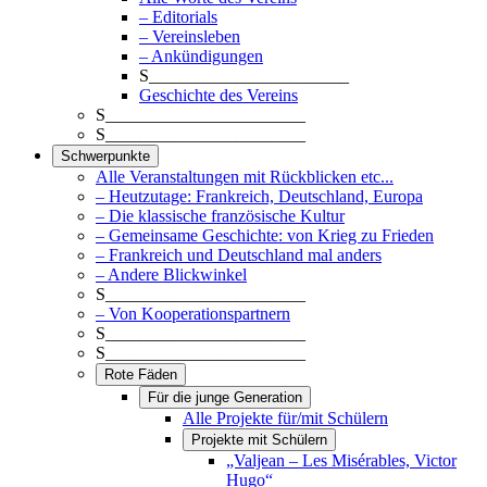
– Editorials
– Vereinsleben
– Ankündigungen
S_______________________
Geschichte des Vereins
S_______________________
S_______________________
Schwerpunkte
Alle Veranstaltungen mit Rückblicken etc...
– Heutzutage: Frankreich, Deutschland, Europa
– Die klassische französische Kultur
– Gemeinsame Geschichte: von Krieg zu Frieden
– Frankreich und Deutschland mal anders
– Andere Blickwinkel
S_______________________
– Von Kooperationspartnern
S_______________________
S_______________________
Rote Fäden
Für die junge Generation
Alle Projekte für/mit Schülern
Projekte mit Schülern
„Valjean – Les Misérables, Victor
Hugo“