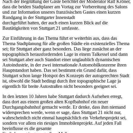
Nach der Begrüßung der Gäste berichtet der Moderator Ralf Kröner,
dass die beiden Stadtplaner am Vortag zur Vorbereitung des Salons
und zur Information unseres französischen Gastes einen kurzen
Rundgang in der Stuttgarter Innenstadt
durchgeführt hatten, der auch einen kurzen Blick auf die
Bautätigkeiten von Stuttgart 21 umfasste.
Zur Einführung in das Thema führt er weiterhin aus, dass das
Thema Stadtplanung für alle großen Städte ein existenzielles Thema
sei; für Stuttgart aber ganz besonders. Das liege zunächst an der
topographisch herausfordernden Lage in einem Talkessel und dann
sei Stuttgart aber auch Standort einer unglaublich dynamischen
Autoindustrie, in der zwei internationale Automobilkonzerne ihren
Hauptstandort haben. Das sei bestimmt ein Grund dafür, dass
Stuttgart schon lange Hotspot des Konzepts der autogerechten Stadt
ist, obwohl die Stadt bedingt durch ihre topographische Lage ja
eigentlich für breite Autostraßen nicht besonders geeignet sei.
In den letzten 10 Jahren habe Stuttgart dadurch Aufsehen erregt,
dass dort aus einem großen alten Kopfbahnhof ein neuer
Durchgangsbahnhof gemacht werde. Er denke, dass ihm niemand
widersprechen werde, wenn er sage, dass Stuttgart 21 nicht nur,
wahrscheinlich nicht einmal hauptsächlich ein Verkehrsprojekt sei,
sondern vor allem ein riesiges Immobilenprojekt. Auf jeden Fall
beeinflusse es die gesamte