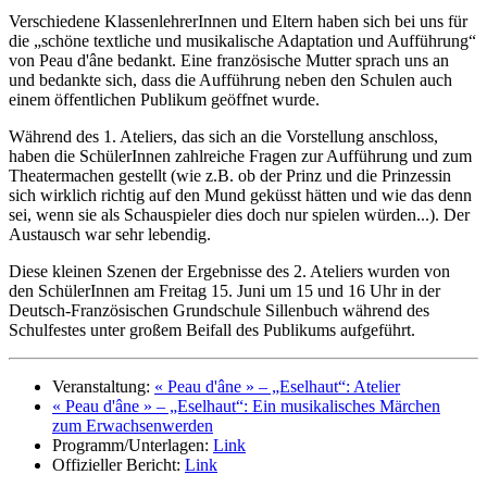
Verschiedene KlassenlehrerInnen und Eltern haben sich bei uns für
die „schöne textliche und musikalische Adaptation und Aufführung“
von Peau d'âne bedankt. Eine französische Mutter sprach uns an
und bedankte sich, dass die Aufführung neben den Schulen auch
einem öffentlichen Publikum geöffnet wurde.
Während des 1. Ateliers, das sich an die Vorstellung anschloss,
haben die SchülerInnen zahlreiche Fragen zur Aufführung und zum
Theatermachen gestellt (wie z.B. ob der Prinz und die Prinzessin
sich wirklich richtig auf den Mund geküsst hätten und wie das denn
sei, wenn sie als Schauspieler dies doch nur spielen würden...). Der
Austausch war sehr lebendig.
Diese kleinen Szenen der Ergebnisse des 2. Ateliers wurden von
den SchülerInnen am Freitag 15. Juni um 15 und 16 Uhr in der
Deutsch-Französischen Grundschule Sillenbuch während des
Schulfestes unter großem Beifall des Publikums aufgeführt.
Veranstaltung:
« Peau d'âne » – „Eselhaut“: Atelier
« Peau d'âne » – „Eselhaut“: Ein musikalisches Märchen
zum Erwachsenwerden
Programm/Unterlagen:
Link
Offizieller Bericht:
Link