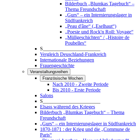
Bilderbuch „Blumkas Tagebuch“ –
Thema Freundschaft
„Gurs“ – ein Internierungslager in
Südfrankreich
„Peau d'âne“ („Eselhaut“)
„Poesie und Rock'n Roll: Voyage“
„Müllgeschichten“ / „Histoire de
Poubelles“
S_______________________
Vergleich Deuschland-Frankreich
Internationale Beziehungen
Frauengeschichte
Veranstaltungsreihen
Französische Wochen
Nach 2010 - Zweite Periode
Bis 2010 - Erste Periode
Salons
S_______________________
Elsass während des Krieges
Bilderbuch „Blumkas Tagebuch“ – Thema
Freundschaft
„Gurs“ – ein Internierungslager in Südfrankreich
1870-1871 : der Krieg und die „Commune de
Paris“