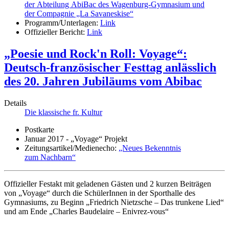
der Abteilung AbiBac des Wagenburg-Gymnasium und
der Compagnie „La Savaneskise“
Programm/Unterlagen:
Link
Offizieller Bericht:
Link
„Poesie und Rock'n Roll: Voyage“:
Deutsch-französischer Festtag anlässlich
des 20. Jahren Jubiläums vom Abibac
Details
Die klassische fr. Kultur
Postkarte
Januar 2017 - „Voyage“ Projekt
Zeitungsartikel/Medienecho:
„Neues Bekenntnis
zum Nachbarn“
Offizieller Festakt mit geladenen Gästen und 2 kurzen Beiträgen
von „Voyage“ durch die SchülerInnen in der Sporthalle des
Gymnasiums, zu Beginn „Friedrich Nietzsche – Das trunkene Lied“
und am Ende „Charles Baudelaire – Enivrez-vous“