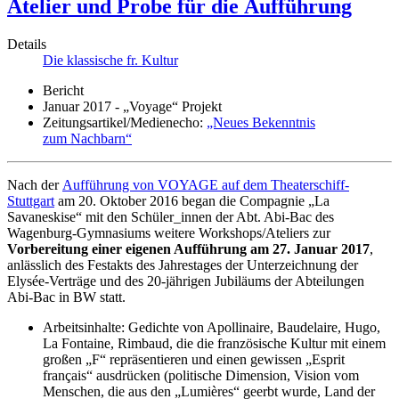
Atelier und Probe für die Aufführung
Details
Die klassische fr. Kultur
Bericht
Januar 2017 - „Voyage“ Projekt
Zeitungsartikel/Medienecho:
„Neues Bekenntnis
zum Nachbarn“
Nach der
Aufführung von VOYAGE auf dem Theaterschiff-
Stuttgart
am 20. Oktober 2016 began die Compagnie „La
Savaneskise“ mit den Schüler_innen der Abt. Abi-Bac des
Wagenburg-Gymnasiums weitere Workshops/Ateliers zur
Vorbereitung einer eigenen Aufführung am 27. Januar 2017
,
anlässlich des Festakts des Jahrestages der Unterzeichnung der
Elysée-Verträge und des 20-jährigen Jubiläums der Abteilungen
Abi-Bac in BW statt.
Arbeitsinhalte: Gedichte von Apollinaire, Baudelaire, Hugo,
La Fontaine, Rimbaud, die die französische Kultur mit einem
großen „F“ repräsentieren und einen gewissen „Esprit
français“ ausdrücken (politische Dimension, Vision vom
Menschen, die aus den „Lumières“ geerbt wurde, Land der