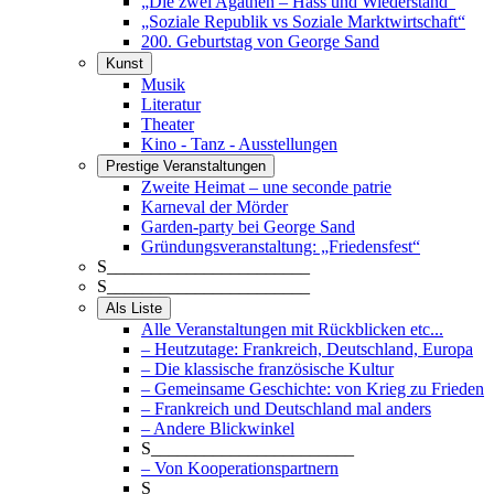
„Die zwei Agathen – Hass und Wiederstand“
„Soziale Republik vs Soziale Marktwirtschaft“
200. Geburtstag von George Sand
Kunst
Musik
Literatur
Theater
Kino - Tanz - Ausstellungen
Prestige Veranstaltungen
Zweite Heimat – une seconde patrie
Karneval der Mörder
Garden-party bei George Sand
Gründungsveranstaltung: „Friedensfest“
S_______________________
S_______________________
Als Liste
Alle Veranstaltungen mit Rückblicken etc...
– Heutzutage: Frankreich, Deutschland, Europa
– Die klassische französische Kultur
– Gemeinsame Geschichte: von Krieg zu Frieden
– Frankreich und Deutschland mal anders
– Andere Blickwinkel
S_______________________
– Von Kooperationspartnern
S_______________________