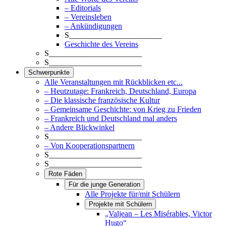
– Editorials
– Vereinsleben
– Ankündigungen
S_______________________
Geschichte des Vereins
S_______________________
S_______________________
Schwerpunkte
Alle Veranstaltungen mit Rückblicken etc...
– Heutzutage: Frankreich, Deutschland, Europa
– Die klassische französische Kultur
– Gemeinsame Geschichte: von Krieg zu Frieden
– Frankreich und Deutschland mal anders
– Andere Blickwinkel
S_______________________
– Von Kooperationspartnern
S_______________________
S_______________________
Rote Fäden
Für die junge Generation
Alle Projekte für/mit Schülern
Projekte mit Schülern
„Valjean – Les Misérables, Victor
Hugo“