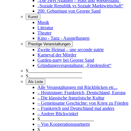
„Die zwei Agathen – Hass und Wiederstand“
„Soziale Republik vs Soziale Marktwirtschaft“
200. Geburtstag von George Sand
Kunst
Musik
Literatur
Theater
Kino - Tanz - Ausstellungen
Prestige Veranstaltungen
Zweite Heimat – une seconde patrie
Karneval der Mörder
Garden-party bei George Sand
Gründungsveranstaltung: „Friedensfest“
S_______________________
S_______________________
Als Liste
Alle Veranstaltungen mit Rückblicken etc...
– Heutzutage: Frankreich, Deutschland, Europa
– Die klassische französische Kultur
– Gemeinsame Geschichte: von Krieg zu Frieden
– Frankreich und Deutschland mal anders
– Andere Blickwinkel
S_______________________
– Von Kooperationspartnern
S_______________________