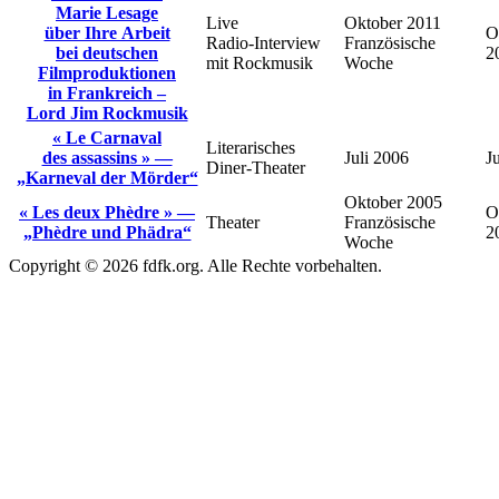
Marie Lesage
Live
Oktober 2011
über Ihre Arbeit
O
Radio‑Interview
Französische
bei deutschen
2
mit Rockmusik
Woche
Filmproduktionen
in Frankreich –
Lord Jim Rockmusik
« Le Carnaval
Literarisches
des assassins » —
Juli 2006
J
Diner‑Theater
„Karneval der Mörder“
Oktober 2005
« Les deux Phèdre » —
O
Theater
Französische
„Phèdre und Phädra“
2
Woche
Copyright © 2026 fdfk.org. Alle Rechte vorbehalten.