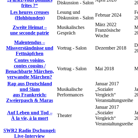
Diskussion ‑ Salon
2
frites ?“
Les heures creuses
Lesung und
F
Februar 2024
(Hohlstunden)
Diskussion ‑ Salon
2
März 2022
Zweite Heimat –
Musikalisches
M
Französische
une seconde patrie
Gespräch
2
Woche
Malentendus –
D
Missverständnisse und
Vortrag ‑ Salon
Dezember 2018
2
Fettnäpfchen
Contes voisins,
contes cousins /
Vortrag ‑ Salon
Mai 2018
M
Benachbarte Märchen,
verwandte Märchen?
Rap aus Deutschland
Januar 2017
und Slam
Musikalische
„Sozialer
J
aus Frankreich:
Performances
Vergleich“
2
Zweierpasch & Maras
Veranstaltungsreihe
Januar 2017
Auf Leben und Tod –
„Sozialer
J
Theater
À la vie, à la mort
Vergleich“
2
Veranstaltungsreihe
SWR2 Radio Dschungel:
Live‑Interview