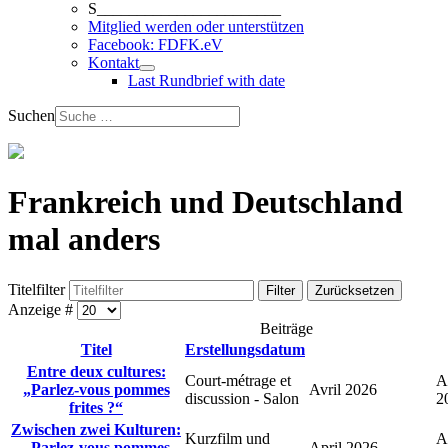
S_______________________
Mitglied werden oder unterstützen
Facebook: FDFK.eV
Kontakt
Last Rundbrief with date
Suchen
Frankreich und Deutschland
mal anders
Titelfilter
Filter
Zurücksetzen
Anzeige #
Beiträge
Titel
Erstellungsdatum
Entre deux cultures:
Court‑métrage et
A
„Parlez‑vous pommes
Avril 2026
discussion ‑ Salon
2
frites ?“
Zwischen zwei Kulturen:
Kurzfilm und
A
„Parlez‑vous pommes
April 2026