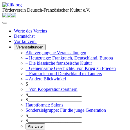
Förderverein Deutsch-Französischer Kultur e.V.
Worte des Vereins
Demnächst
Vor kurzem
Veranstaltungen
Alle vergangene Veranstaltungen
– Heutzutage: Frankreich, Deutschland, Europa
– Die klassische französische Kultur
– Gemeinsame Geschichte: von Krieg zu Frieden
– Frankreich und Deutschland mal anders
– Andere Blickwinkel
S_______________________
– Von Kooperationspartnern
S_______________________
S_______________________
Hauptformat: Salons
Sonderzielgruppe: Für die junge Generation
S_______________________
S_______________________
Als Liste