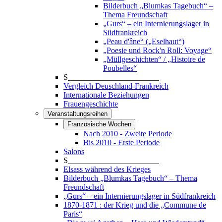
Bilderbuch „Blumkas Tagebuch“ –
Thema Freundschaft
„Gurs“ – ein Internierungslager in
Südfrankreich
„Peau d'âne“ („Eselhaut“)
„Poesie und Rock'n Roll: Voyage“
„Müllgeschichten“ / „Histoire de
Poubelles“
S_______________________
Vergleich Deuschland-Frankreich
Internationale Beziehungen
Frauengeschichte
Veranstaltungsreihen
Französische Wochen
Nach 2010 - Zweite Periode
Bis 2010 - Erste Periode
Salons
S_______________________
Elsass während des Krieges
Bilderbuch „Blumkas Tagebuch“ – Thema
Freundschaft
„Gurs“ – ein Internierungslager in Südfrankreich
1870-1871 : der Krieg und die „Commune de
Paris“