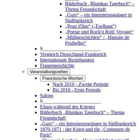
Bilderbuch „Blumkas Tagebuch“ –
Thema Freundschaft
„Gurs“ – ein Internierungslager in
Südfrankreich
„Peau d'âne“ („Eselhaut“)
„Poesie und Rock'n Roll: Voyage“
„Müllgeschichten“ / „Histoire de
Poubelles“
S_______________________
Vergleich Deuschland-Frankreich
Internationale Beziehungen
Frauengeschichte
Veranstaltungsreihen
Französische Wochen
Nach 2010 - Zweite Periode
Bis 2010 - Erste Periode
Salons
S_______________________
Elsass während des Krieges
Bilderbuch „Blumkas Tagebuch“ – Thema
Freundschaft
„Gurs“ – ein Internierungslager in Südfrankreich
1870-1871 : der Krieg und die „Commune de
Paris“