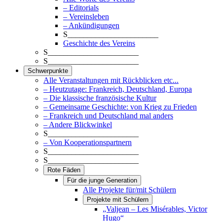
– Editorials
– Vereinsleben
– Ankündigungen
S_______________________
Geschichte des Vereins
S_______________________
S_______________________
Schwerpunkte
Alle Veranstaltungen mit Rückblicken etc...
– Heutzutage: Frankreich, Deutschland, Europa
– Die klassische französische Kultur
– Gemeinsame Geschichte: von Krieg zu Frieden
– Frankreich und Deutschland mal anders
– Andere Blickwinkel
S_______________________
– Von Kooperationspartnern
S_______________________
S_______________________
Rote Fäden
Für die junge Generation
Alle Projekte für/mit Schülern
Projekte mit Schülern
„Valjean – Les Misérables, Victor
Hugo“