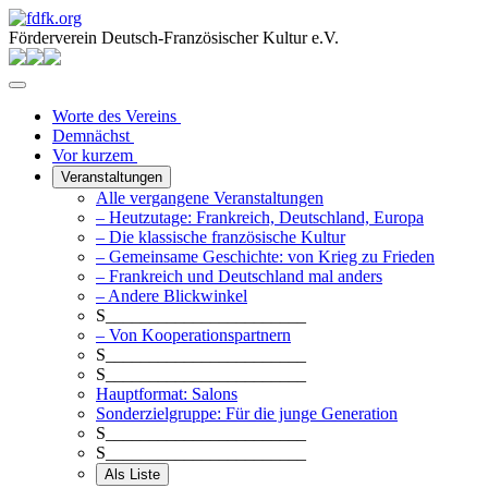
Förderverein Deutsch-Französischer Kultur e.V.
Worte des Vereins
Demnächst
Vor kurzem
Veranstaltungen
Alle vergangene Veranstaltungen
– Heutzutage: Frankreich, Deutschland, Europa
– Die klassische französische Kultur
– Gemeinsame Geschichte: von Krieg zu Frieden
– Frankreich und Deutschland mal anders
– Andere Blickwinkel
S_______________________
– Von Kooperationspartnern
S_______________________
S_______________________
Hauptformat: Salons
Sonderzielgruppe: Für die junge Generation
S_______________________
S_______________________
Als Liste