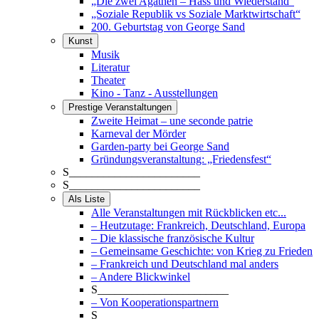
„Die zwei Agathen – Hass und Wiederstand“
„Soziale Republik vs Soziale Marktwirtschaft“
200. Geburtstag von George Sand
Kunst
Musik
Literatur
Theater
Kino - Tanz - Ausstellungen
Prestige Veranstaltungen
Zweite Heimat – une seconde patrie
Karneval der Mörder
Garden-party bei George Sand
Gründungsveranstaltung: „Friedensfest“
S_______________________
S_______________________
Als Liste
Alle Veranstaltungen mit Rückblicken etc...
– Heutzutage: Frankreich, Deutschland, Europa
– Die klassische französische Kultur
– Gemeinsame Geschichte: von Krieg zu Frieden
– Frankreich und Deutschland mal anders
– Andere Blickwinkel
S_______________________
– Von Kooperationspartnern
S_______________________