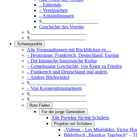
– Editorials
– Vereinsleben
– Ankündigungen
S_______________________
Geschichte des Vereins
S_______________________
S_______________________
Schwerpunkte
Alle Veranstaltungen mit Rückblicken etc...
– Heutzutage: Frankreich, Deutschland, Europa
– Die klassische französische Kultur
– Gemeinsame Geschichte: von Krieg zu Frieden
– Frankreich und Deutschland mal anders
– Andere Blickwinkel
S_______________________
– Von Kooperationspartnern
S_______________________
S_______________________
Rote Fäden
Für die junge Generation
Alle Projekte für/mit Schülern
Projekte mit Schülern
„Valjean – Les Misérables, Victor Hu
Bilderbuch „Blumkas Tagebuch“ – T