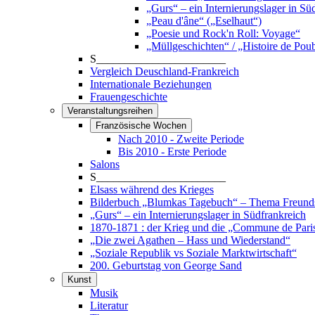
„Gurs“ – ein Internierungslager in Sü
„Peau d'âne“ („Eselhaut“)
„Poesie und Rock'n Roll: Voyage“
„Müllgeschichten“ / „Histoire de Poub
S_______________________
Vergleich Deuschland-Frankreich
Internationale Beziehungen
Frauengeschichte
Veranstaltungsreihen
Französische Wochen
Nach 2010 - Zweite Periode
Bis 2010 - Erste Periode
Salons
S_______________________
Elsass während des Krieges
Bilderbuch „Blumkas Tagebuch“ – Thema Freund
„Gurs“ – ein Internierungslager in Südfrankreich
1870-1871 : der Krieg und die „Commune de Pari
„Die zwei Agathen – Hass und Wiederstand“
„Soziale Republik vs Soziale Marktwirtschaft“
200. Geburtstag von George Sand
Kunst
Musik
Literatur