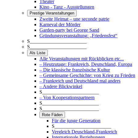
Theater
Kino - Tanz - Ausstellungen
Prestige Veranstaltungen
Zweite Heimat – une seconde patrie
Karneval der Mörder
Garden-party bei George Sand
Gründungsveranstaltung: „Friedensfest“
S_______________________
S_______________________
Als Liste
Alle Veranstaltungen mit Rückblicken etc...
– Heutzutage: Frankreich, Deutschland, Europa
– Die klassische französische Kultur
– Gemeinsame Geschichte: von Krieg zu Frieden
– Frankreich und Deutschland mal anders
– Andere Blickwinkel
S_______________________
– Von Kooperationspartnern
S_______________________
S_______________________
Rote Fäden
Für die junge Generation
S_______________________
Vergleich Deuschland-Frankreich
Internationale Beziehungen