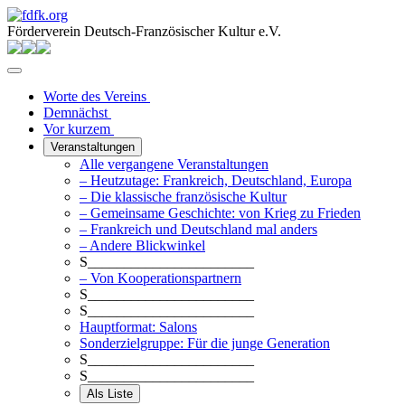
Förderverein Deutsch-Französischer Kultur e.V.
Worte des Vereins
Demnächst
Vor kurzem
Veranstaltungen
Alle vergangene Veranstaltungen
– Heutzutage: Frankreich, Deutschland, Europa
– Die klassische französische Kultur
– Gemeinsame Geschichte: von Krieg zu Frieden
– Frankreich und Deutschland mal anders
– Andere Blickwinkel
S_______________________
– Von Kooperationspartnern
S_______________________
S_______________________
Hauptformat: Salons
Sonderzielgruppe: Für die junge Generation
S_______________________
S_______________________
Als Liste