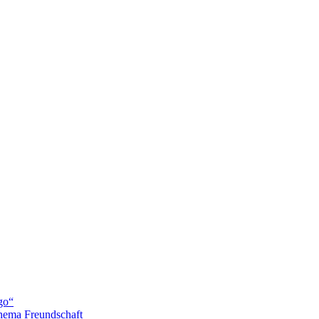
go“
hema Freundschaft