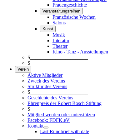
Frauengeschichte
Veranstaltungsreihen
Französische Wochen
Salons
Kunst
Musik
Literatur
Theater
Kino - Tanz - Ausstellungen
S_______________________
S_______________________
Verein
Aktive Mitglieder
Zweck des Vereins
Struktur des Vereins
S_______________________
Geschichte des Vereins
Ehrenpreis der Robert Bosch Stiftung
S_______________________
Mitglied werden oder unterstützen
Facebook: FDFK.eV
Kontakt
Last Rundbrief with date