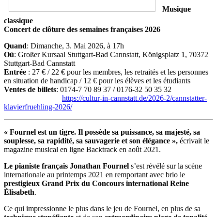
Musique
classique
Concert de clôture des semaines françaises 2026
Quand
: Dimanche, 3. Mai 2026, à 17h
Où
: Großer Kursaal Stuttgart-Bad Cannstatt, Königsplatz 1, 70372
Stuttgart-Bad Cannstatt
Entrée
: 27 € / 22 € pour les membres, les retraités et les personnes
en situation de handicap / 12 € pour les élèves et les étudiants
Ventes de billets
: 0174-7 70 89 37 / 0176-32 50 35 32
https://cultur-in-cannstatt.de/2026-2/cannstatter-
klavierfruehling-2026/
« Fournel est un tigre. Il possède sa puissance, sa majesté, sa
souplesse, sa rapidité, sa sauvagerie et son élégance »,
écrivait le
magazine musical en ligne Backtrack en août 2021.
Le pianiste français Jonathan Fournel
s’est révélé sur la scène
internationale au printemps 2021 en remportant avec brio le
prestigieux Grand Prix du Concours international Reine
Élisabeth
.
Ce qui impressionne le plus dans le jeu de Fournel, en plus de sa