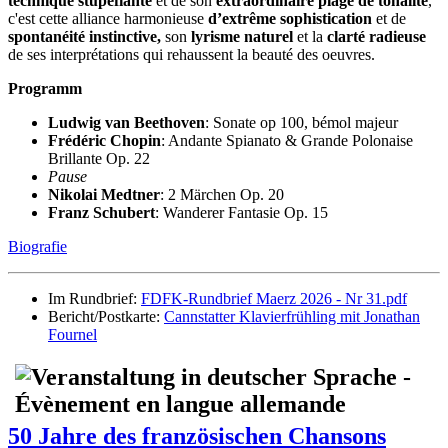
technique stupéfiante
et de son
extraordinaire plage de tonalité
,
c'est cette alliance harmonieuse
d’extrême sophistication
et de
spontanéité instinctive,
son
lyrisme naturel
et la
clarté radieuse
de ses interprétations qui rehaussent la beauté des oeuvres.
Programm
Ludwig van Beethoven
: Sonate op 100, bémol majeur
Frédéric Chopin
: Andante Spianato & Grande Polonaise
Brillante Op. 22
Pause
Nikolai Medtner
: 2 Märchen Op. 20
Franz Schubert
: Wanderer Fantasie Op. 15
Biografie
Im Rundbrief:
FDFK-Rundbrief Maerz 2026 - Nr 31.pdf
Bericht/Postkarte:
Cannstatter Klavierfrühling mit Jonathan
Fournel
50 Jahre des französischen Chansons