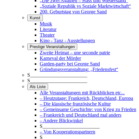
„Die zwei Agathen – Hass und Wiederstand“
„Soziale Republik vs Soziale Marktwirtschaft“
200. Geburtstag von George Sand
Kunst
Musik
Literatur
Theater
Kino - Tanz - Ausstellungen
Prestige Veranstaltungen
Zweite Heimat – une seconde patrie
Karneval der Mörder
Garden-party bei George Sand
Gründungsveranstaltung: „Friedensfest“
S_______________________
S_______________________
Als Liste
Alle Veranstaltungen mit Rückblicken etc...
– Heutzutage: Frankreich, Deutschland, Europa
– Die klassische französische Kultur
– Gemeinsame Geschichte: von Krieg zu Frieden
– Frankreich und Deutschland mal anders
– Andere Blickwinkel
S_______________________
– Von Kooperationspartnern
S_______________________