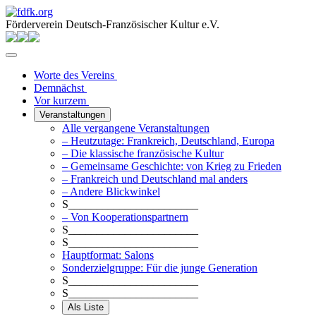
Förderverein Deutsch-Französischer Kultur e.V.
Worte des Vereins
Demnächst
Vor kurzem
Veranstaltungen
Alle vergangene Veranstaltungen
– Heutzutage: Frankreich, Deutschland, Europa
– Die klassische französische Kultur
– Gemeinsame Geschichte: von Krieg zu Frieden
– Frankreich und Deutschland mal anders
– Andere Blickwinkel
S_______________________
– Von Kooperationspartnern
S_______________________
S_______________________
Hauptformat: Salons
Sonderzielgruppe: Für die junge Generation
S_______________________
S_______________________
Als Liste