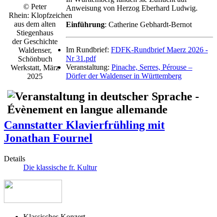
© Peter
Anweisung von Herzog Eberhard Ludwig.
Rhein: Klopfzeichen
aus dem alten
Einführung
: Catherine Gebhardt-Bernot
Stiegenhaus
der Geschichte
Im Rundbrief:
FDFK-Rundbrief Maerz 2026 -
Waldenser,
Nr 31.pdf
Schönbuch
Veranstaltung:
Pinache, Serres, Pérouse –
Werkstatt, März
Dörfer der Waldenser in Württemberg
2025
Cannstatter Klavierfrühling mit
Jonathan Fournel
Details
Die klassische fr. Kultur
Klassisches Konzert