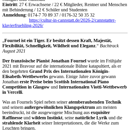
Eintritt
: 27 € Erwachsene / 22 € Mitglieder, Rentner und Menschen
mit Behinderung / 12 € Schüler und Studenten
Anmeldung
: 0174-7 70 89 37 / 0176-32 50 35 32
https://cultur-in-cannstatt.de/2026-2/cannstatter-
klavierfruehling-2026/
„
Fournel ist ein Tiger. Er besitzt dessen Kraft, Majestät,
Flexibilität, Schnelligkeit, Wildheit und Eleganz
.“
Bachtrack
August 2021
Der französische Pianist Jonathan Fournel
wurde im Frühjahr
2021 mit Bravour auf die internationale Bühne katapultiert, als er
den begehrten
Grand Prix des Internationalen Königin-
Elisabeth-Wettbewerbs
gewann. Einige Jahre zuvor gewann
Jonathan
erste Preise beim Scottish International Piano
Competition in Glasgow
und
Internationalen Viotti-Wettbewerb
in Vercelli
.
Was an Fournels Spiel neben seiner
atemberaubenden Technik
und seinem
außergewöhnlichen Klangspektrum
am meisten
beeindruckt, ist die ausgewogene Mischung aus
exquisiter
Raffinesse
und
wildem Instinkt
, seine
natürliche Lyrik
und die
strahlende Klarheit
seiner Interpretationen, die die Werke zum
Leuchten bringen.