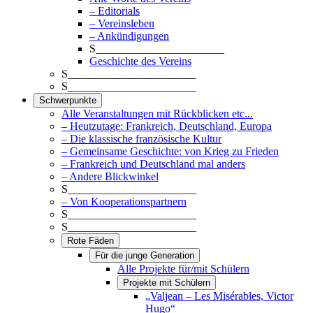
– Editorials
– Vereinsleben
– Ankündigungen
S_______________________
Geschichte des Vereins
S_______________________
S_______________________
Schwerpunkte
Alle Veranstaltungen mit Rückblicken etc...
– Heutzutage: Frankreich, Deutschland, Europa
– Die klassische französische Kultur
– Gemeinsame Geschichte: von Krieg zu Frieden
– Frankreich und Deutschland mal anders
– Andere Blickwinkel
S_______________________
– Von Kooperationspartnern
S_______________________
S_______________________
Rote Fäden
Für die junge Generation
Alle Projekte für/mit Schülern
Projekte mit Schülern
„Valjean – Les Misérables, Victor
Hugo“