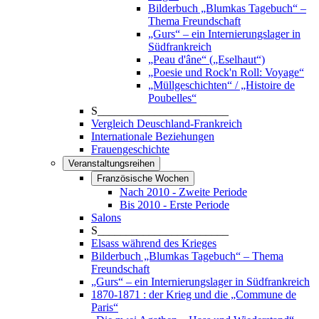
Bilderbuch „Blumkas Tagebuch“ –
Thema Freundschaft
„Gurs“ – ein Internierungslager in
Südfrankreich
„Peau d'âne“ („Eselhaut“)
„Poesie und Rock'n Roll: Voyage“
„Müllgeschichten“ / „Histoire de
Poubelles“
S_______________________
Vergleich Deuschland-Frankreich
Internationale Beziehungen
Frauengeschichte
Veranstaltungsreihen
Französische Wochen
Nach 2010 - Zweite Periode
Bis 2010 - Erste Periode
Salons
S_______________________
Elsass während des Krieges
Bilderbuch „Blumkas Tagebuch“ – Thema
Freundschaft
„Gurs“ – ein Internierungslager in Südfrankreich
1870-1871 : der Krieg und die „Commune de
Paris“