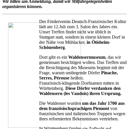
Wir bitten um Anmeldung, damit wir Mitfahrgelegenheiten
organisieren können.
Der Förderverein Deutsch-Französischer Kultur
lädt am 12.Juli zum 3. Salon des Jahres ein.
Unser Treffen findet nicht wie üblich in
Stuttgart statt, sondern in einem kleinen Dorf in
der Nähe von Mühlacker,
in Ötisheim-
Schönenberg
.
Dort gibt es ein
Waldensermuseum
, das wir
gemeinsam besichtigen wollen. Das Treffen und
die Besichtigung des Museums beginnt mit der
Frage, warum umliegende Dörfer
Pinache,
Serres, Pérouse
heißen.
Französisch-klingende Dorfnamen mitten in
Württemberg.
Diese Dörfer verdanken den
Waldensern (les Vaudois) ihren Ursprung.
Die Waldenser wurden
um das Jahr 1700 aus
dem französischsprachigen Piemont
von
französischen und italienischen Truppen wegen
ihres reformierten Bekenntnisses vertrieben.
In Württemberg fanden sie Zuflucht auf