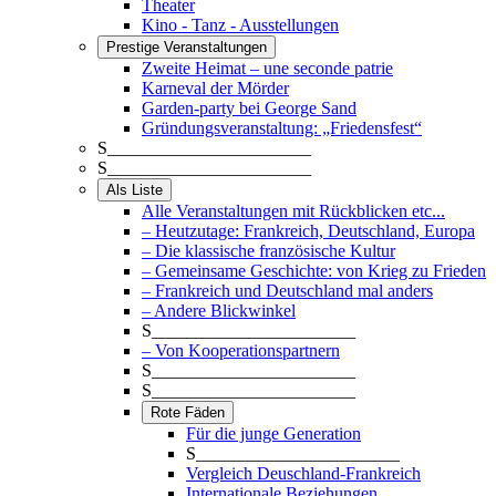
Theater
Kino - Tanz - Ausstellungen
Prestige Veranstaltungen
Zweite Heimat – une seconde patrie
Karneval der Mörder
Garden-party bei George Sand
Gründungsveranstaltung: „Friedensfest“
S_______________________
S_______________________
Als Liste
Alle Veranstaltungen mit Rückblicken etc...
– Heutzutage: Frankreich, Deutschland, Europa
– Die klassische französische Kultur
– Gemeinsame Geschichte: von Krieg zu Frieden
– Frankreich und Deutschland mal anders
– Andere Blickwinkel
S_______________________
– Von Kooperationspartnern
S_______________________
S_______________________
Rote Fäden
Für die junge Generation
S_______________________
Vergleich Deuschland-Frankreich
Internationale Beziehungen