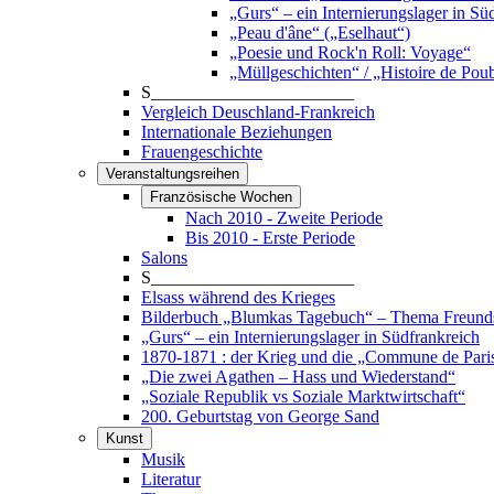
„Gurs“ – ein Internierungslager in Sü
„Peau d'âne“ („Eselhaut“)
„Poesie und Rock'n Roll: Voyage“
„Müllgeschichten“ / „Histoire de Poub
S_______________________
Vergleich Deuschland-Frankreich
Internationale Beziehungen
Frauengeschichte
Veranstaltungsreihen
Französische Wochen
Nach 2010 - Zweite Periode
Bis 2010 - Erste Periode
Salons
S_______________________
Elsass während des Krieges
Bilderbuch „Blumkas Tagebuch“ – Thema Freund
„Gurs“ – ein Internierungslager in Südfrankreich
1870-1871 : der Krieg und die „Commune de Pari
„Die zwei Agathen – Hass und Wiederstand“
„Soziale Republik vs Soziale Marktwirtschaft“
200. Geburtstag von George Sand
Kunst
Musik
Literatur