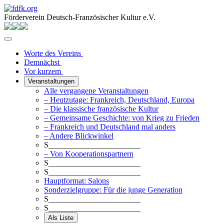
Förderverein Deutsch-Französischer Kultur e.V.
Worte des Vereins
Demnächst
Vor kurzem
Veranstaltungen
Alle vergangene Veranstaltungen
– Heutzutage: Frankreich, Deutschland, Europa
– Die klassische französische Kultur
– Gemeinsame Geschichte: von Krieg zu Frieden
– Frankreich und Deutschland mal anders
– Andere Blickwinkel
S_______________________
– Von Kooperationspartnern
S_______________________
S_______________________
Hauptformat: Salons
Sonderzielgruppe: Für die junge Generation
S_______________________
S_______________________
Als Liste