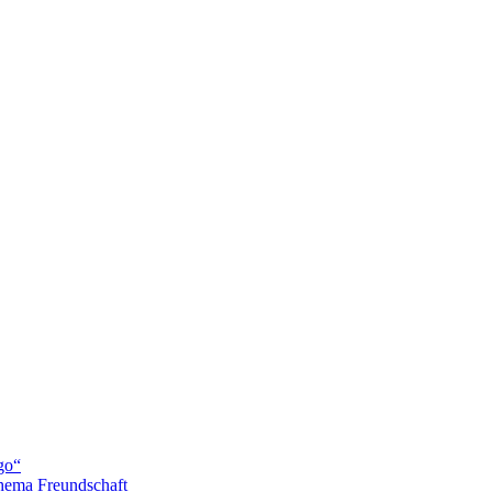
go“
hema Freundschaft