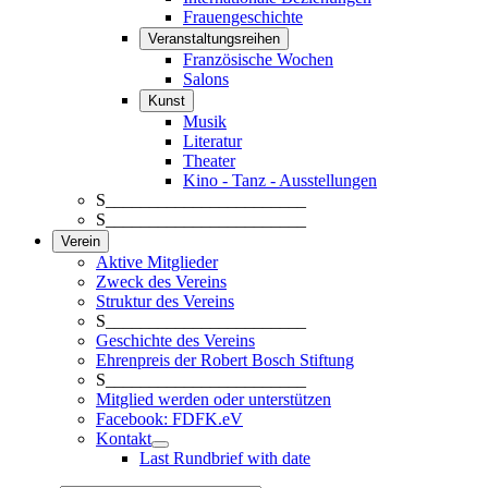
Frauengeschichte
Veranstaltungsreihen
Französische Wochen
Salons
Kunst
Musik
Literatur
Theater
Kino - Tanz - Ausstellungen
S_______________________
S_______________________
Verein
Aktive Mitglieder
Zweck des Vereins
Struktur des Vereins
S_______________________
Geschichte des Vereins
Ehrenpreis der Robert Bosch Stiftung
S_______________________
Mitglied werden oder unterstützen
Facebook: FDFK.eV
Kontakt
Last Rundbrief with date