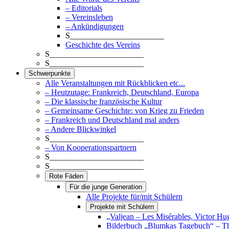
– Editorials
– Vereinsleben
– Ankündigungen
S_______________________
Geschichte des Vereins
S_______________________
S_______________________
Schwerpunkte
Alle Veranstaltungen mit Rückblicken etc...
– Heutzutage: Frankreich, Deutschland, Europa
– Die klassische französische Kultur
– Gemeinsame Geschichte: von Krieg zu Frieden
– Frankreich und Deutschland mal anders
– Andere Blickwinkel
S_______________________
– Von Kooperationspartnern
S_______________________
S_______________________
Rote Fäden
Für die junge Generation
Alle Projekte für/mit Schülern
Projekte mit Schülern
„Valjean – Les Misérables, Victor Hu
Bilderbuch „Blumkas Tagebuch“ – T