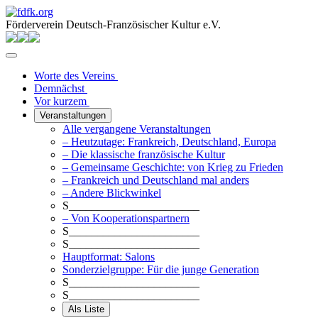
Förderverein Deutsch-Französischer Kultur e.V.
Worte des Vereins
Demnächst
Vor kurzem
Veranstaltungen
Alle vergangene Veranstaltungen
– Heutzutage: Frankreich, Deutschland, Europa
– Die klassische französische Kultur
– Gemeinsame Geschichte: von Krieg zu Frieden
– Frankreich und Deutschland mal anders
– Andere Blickwinkel
S_______________________
– Von Kooperationspartnern
S_______________________
S_______________________
Hauptformat: Salons
Sonderzielgruppe: Für die junge Generation
S_______________________
S_______________________
Als Liste