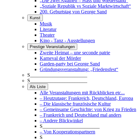
„Die zwei Agathen – Hass und Wiederstand“
„Soziale Republik vs Soziale Marktwirtschaft“
200. Geburtstag von George Sand
Kunst
Musik
Literatur
Theater
Kino - Tanz - Ausstellungen
Prestige Veranstaltungen
Zweite Heimat – une seconde patrie
Karneval der Mörder
Garden-party bei George Sand
Gründungsveranstaltung: „Friedensfest“
S_______________________
S_______________________
Als Liste
Alle Veranstaltungen mit Rückblicken etc...
– Heutzutage: Frankreich, Deutschland, Europa
– Die klassische französische Kultur
– Gemeinsame Geschichte: von Krieg zu Frieden
– Frankreich und Deutschland mal anders
– Andere Blickwinkel
S_______________________
– Von Kooperationspartnern
S_______________________