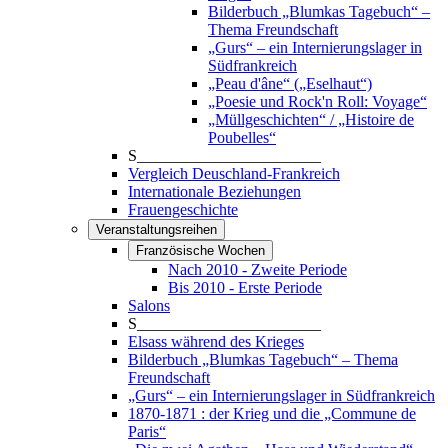
Bilderbuch „Blumkas Tagebuch“ –
Thema Freundschaft
„Gurs“ – ein Internierungslager in
Südfrankreich
„Peau d'âne“ („Eselhaut“)
„Poesie und Rock'n Roll: Voyage“
„Müllgeschichten“ / „Histoire de
Poubelles“
S_______________________
Vergleich Deuschland-Frankreich
Internationale Beziehungen
Frauengeschichte
Veranstaltungsreihen
Französische Wochen
Nach 2010 - Zweite Periode
Bis 2010 - Erste Periode
Salons
S_______________________
Elsass während des Krieges
Bilderbuch „Blumkas Tagebuch“ – Thema
Freundschaft
„Gurs“ – ein Internierungslager in Südfrankreich
1870-1871 : der Krieg und die „Commune de
Paris“