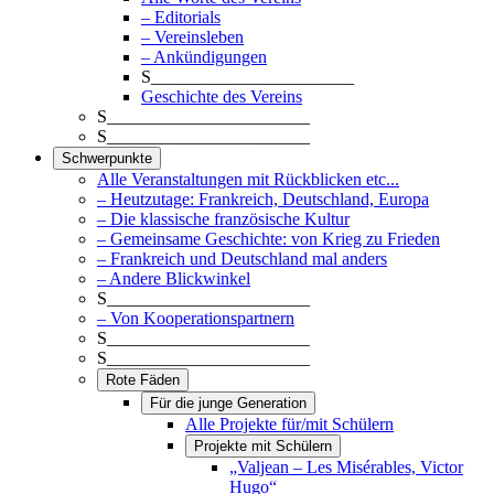
– Editorials
– Vereinsleben
– Ankündigungen
S_______________________
Geschichte des Vereins
S_______________________
S_______________________
Schwerpunkte
Alle Veranstaltungen mit Rückblicken etc...
– Heutzutage: Frankreich, Deutschland, Europa
– Die klassische französische Kultur
– Gemeinsame Geschichte: von Krieg zu Frieden
– Frankreich und Deutschland mal anders
– Andere Blickwinkel
S_______________________
– Von Kooperationspartnern
S_______________________
S_______________________
Rote Fäden
Für die junge Generation
Alle Projekte für/mit Schülern
Projekte mit Schülern
„Valjean – Les Misérables, Victor
Hugo“