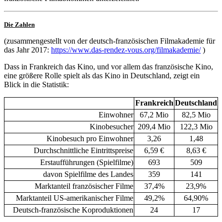
Die Zahlen
(zusammengestellt von der deutsch-französischen Filmakademie für
das Jahr 2017:
https://www.das-rendez-vous.org/filmakademie/
)
Dass in Frankreich das Kino, und vor allem das französische Kino,
eine größere Rolle spielt als das Kino in Deutschland, zeigt ein
Blick in die Statistik:
Frankreich
Deutschland
Einwohner
67,2 Mio
82,5 Mio
Kinobesucher
209,4 Mio
122,3 Mio
Kinobesuch pro Einwohner
3,26
1,48
Durchschnittliche Eintrittspreise
6,59 €
8,63 €
Erstaufführungen (Spielfilme)
693
509
davon Spielfilme des Landes
359
141
Marktanteil französischer Filme
37,4%
23,9%
Marktanteil US-amerikanischer Filme
49,2%
64,90%
Deutsch-französische Koproduktionen
24
17