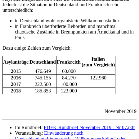
Jedoch ist die Situation in Deutschland und Frankreich sehr
unterschiedlich:
in Deutschland wohl organisierte Willkommenskultur
in Frankreich überforderte Behörden und manchmal
chaotische Zustände in Brennpunkten am Ärmelkanal und in
Paris
Dazu einige Zahlen zum Vergleich:
Italien
Asylanträge
Deutschland
Frankreich
(zum Vergleich)
2015
476.649
60.000
2016
745.155
84.270
122.960
2017
222.560
100.000
2018
185.853
123.000
November 2019
Im Rundbrief:
FDFK-Rundbrief November 2019 - Nr 07.pdf
Veranstaltung:
Einwanderung nach
Deutschland und Frankreich: „Willkommenskultur“ oder