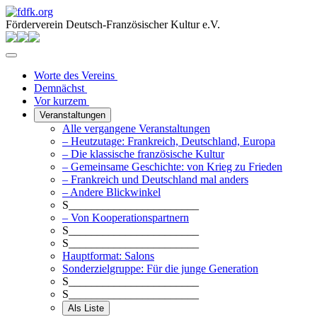
Förderverein Deutsch-Französischer Kultur e.V.
Worte des Vereins
Demnächst
Vor kurzem
Veranstaltungen
Alle vergangene Veranstaltungen
– Heutzutage: Frankreich, Deutschland, Europa
– Die klassische französische Kultur
– Gemeinsame Geschichte: von Krieg zu Frieden
– Frankreich und Deutschland mal anders
– Andere Blickwinkel
S_______________________
– Von Kooperationspartnern
S_______________________
S_______________________
Hauptformat: Salons
Sonderzielgruppe: Für die junge Generation
S_______________________
S_______________________
Als Liste