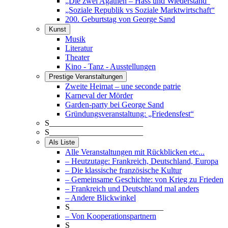
„Die zwei Agathen – Hass und Wiederstand“
„Soziale Republik vs Soziale Marktwirtschaft“
200. Geburtstag von George Sand
Kunst
Musik
Literatur
Theater
Kino - Tanz - Ausstellungen
Prestige Veranstaltungen
Zweite Heimat – une seconde patrie
Karneval der Mörder
Garden-party bei George Sand
Gründungsveranstaltung: „Friedensfest“
S_______________________
S_______________________
Als Liste
Alle Veranstaltungen mit Rückblicken etc...
– Heutzutage: Frankreich, Deutschland, Europa
– Die klassische französische Kultur
– Gemeinsame Geschichte: von Krieg zu Frieden
– Frankreich und Deutschland mal anders
– Andere Blickwinkel
S_______________________
– Von Kooperationspartnern
S_______________________