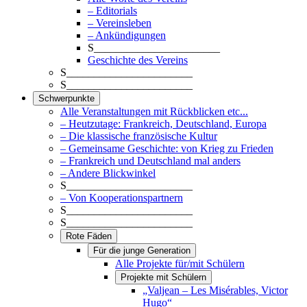
– Editorials
– Vereinsleben
– Ankündigungen
S_______________________
Geschichte des Vereins
S_______________________
S_______________________
Schwerpunkte
Alle Veranstaltungen mit Rückblicken etc...
– Heutzutage: Frankreich, Deutschland, Europa
– Die klassische französische Kultur
– Gemeinsame Geschichte: von Krieg zu Frieden
– Frankreich und Deutschland mal anders
– Andere Blickwinkel
S_______________________
– Von Kooperationspartnern
S_______________________
S_______________________
Rote Fäden
Für die junge Generation
Alle Projekte für/mit Schülern
Projekte mit Schülern
„Valjean – Les Misérables, Victor
Hugo“