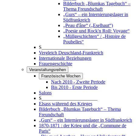
Bilderbuch „Blumkas Tagebuch“ –
Thema Freundschaft
„Gurs“ – ein Internierungslager in
Südfrankreich
„Peau d'âne“ („Eselhaut“)
„Poesie und Rock'n Roll: Voyage“
„Müllgeschichten“ / „Histoire de
Poubelles“
S_______________________
Vergleich Deuschland-Frankreich
Internationale Beziehungen
Frauengeschichte
Veranstaltungsreihen
Französische Wochen
Nach 2010 - Zweite Periode
Bis 2010 - Erste Periode
Salons
S_______________________
Elsass während des Krieges
Bilderbuch „Blumkas Tagebuch“ – Thema
Freundschaft
„Gurs“ – ein Internierungslager in Südfrankreich
1870-1871 : der Krieg und die „Commune de
Paris“