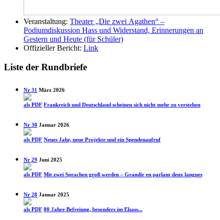
Veranstaltung:
Theater „Die zwei Agathen“ –
Podiumdiskussion Hass und Widerstand, Erinnerungen an
Gestern und Heute (für Schüler)
Offizieller Bericht:
Link
Liste der Rundbriefe
Nr 31
März 2026
als PDF
Frankreich und Deutschland scheinen sich nicht mehr zu verstehen
Nr 30
Januar 2026
als PDF
Neues Jahr, neue Projekte und ein Spenden­aufruf
Nr 29
Juni 2025
als PDF
Mit zwei Sprachen groß werden – Grandir en parlant deux langues
Nr 28
Januar 2025
als PDF
80 Jahre Befreiung, besonders im Elsass...