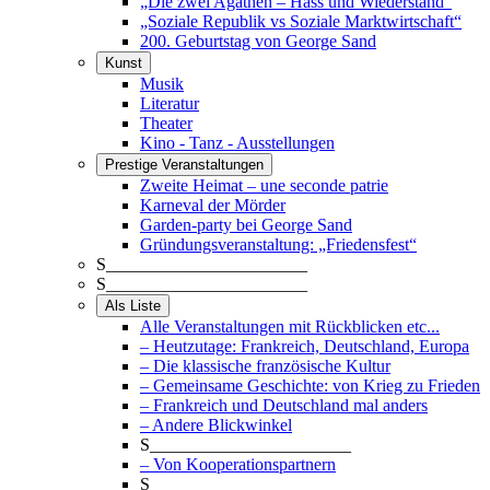
„Die zwei Agathen – Hass und Wiederstand“
„Soziale Republik vs Soziale Marktwirtschaft“
200. Geburtstag von George Sand
Kunst
Musik
Literatur
Theater
Kino - Tanz - Ausstellungen
Prestige Veranstaltungen
Zweite Heimat – une seconde patrie
Karneval der Mörder
Garden-party bei George Sand
Gründungsveranstaltung: „Friedensfest“
S_______________________
S_______________________
Als Liste
Alle Veranstaltungen mit Rückblicken etc...
– Heutzutage: Frankreich, Deutschland, Europa
– Die klassische französische Kultur
– Gemeinsame Geschichte: von Krieg zu Frieden
– Frankreich und Deutschland mal anders
– Andere Blickwinkel
S_______________________
– Von Kooperationspartnern
S_______________________