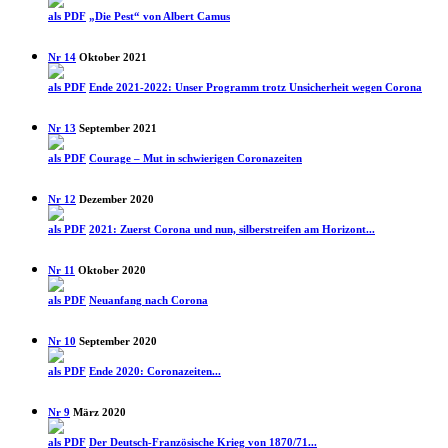
als PDF
„Die Pest“ von Albert Camus
Nr 14
Oktober 2021
als PDF
Ende 2021-2022: Unser Programm trotz Unsicherheit wegen Corona
Nr 13
September 2021
als PDF
Courage – Mut in schwierigen Coronazeiten
Nr 12
Dezember 2020
als PDF
2021: Zuerst Corona und nun, silberstreifen am Horizont...
Nr 11
Oktober 2020
als PDF
Neuanfang nach Corona
Nr 10
September 2020
als PDF
Ende 2020: Coronazeiten...
Nr 9
März 2020
als PDF
Der Deutsch-Französische Krieg von 1870/71...