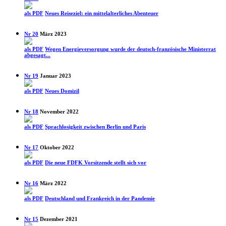
als PDF
Neues Reiseziel: ein mittel­alterliches Abenteuer
Nr 20
März 2023
als PDF
Wegen Energie­versorgung wurde der deutsch-französische Ministerrat
abgesagt...
Nr 19
Januar 2023
als PDF
Neues Domizil
Nr 18
November 2022
als PDF
Sprach­losigkeit zwischen Berlin und Paris
Nr 17
Oktober 2022
als PDF
Die neue FDFK Vorsitzende stellt sich vor
Nr 16
März 2022
als PDF
Deutschland und Frankreich in der Pandemie
Nr 15
Dezember 2021