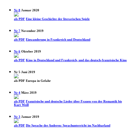
Nr 8
Januar 2020
als PDF
Eine kleine Geschichte der literarischen Spiele
Nr 7
November 2019
als PDF
Einwanderung in Frankreich und Deutschland
Nr 6
Oktober 2019
als PDF
Kino in Deutschland und Frankreich, und das deutsch-französische Kino
Nr 5
Juni 2019
als PDF
Europa in Gefahr
Nr 4
März 2019
als PDF
Französische und deutsche Lieder über Frauen von der Romantik bis
Kurt Weill
Nr 3
Januar 2019
als PDF
Die Sprache der Anderen: Sprach­unterricht im Nachbarland