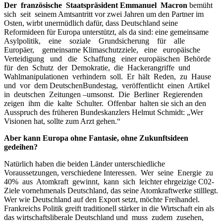
Der französische Staatspräsident Emmanuel Macron
bemüht
sich seit seinem Amtsantritt vor zwei Jahren um den Partner im
Osten, wirbt unermüdlich dafür, dass Deutschland seine
Reformideen für Europa unterstützt, als da sind: eine gemeinsame
Asylpolitik, eine soziale Grundsicherung für alle
Europäer, gemeinsame Klimaschutzziele, eine europäische
Verteidigung und die Schaffung einer europäischen Behörde
für den Schutz der Demokratie, die Hackerangriffe und
Wahlmanipulationen verhindern soll. Er hält Reden, zu Hause
und vor dem DeutschenBundestag, veröffentlicht einen Artikel
in deutschen Zeitungen –umsonst. Die Berliner Regierenden
zeigen ihm die kalte Schulter. Offenbar halten sie sich an den
Ausspruch des früheren Bundeskanzlers Helmut Schmidt: „Wer
Visionen hat, sollte zum Arzt gehen.“
Aber kann Europa ohne Fantasie, ohne Zukunftsideen
gedeihen?
Natürlich haben die beiden Länder unterschiedliche
Voraussetzungen, verschiedene Interessen. Wer seine Energie zu
40% aus Atomkraft gewinnt, kann sich leichter ehrgeizige C02-
Ziele vornehmenals Deutschland, das seine Atomkraftwerke stilllegt.
Wer wie Deutschland auf den Export setzt, möchte Freihandel.
Frankreichs Politik greift traditionell stärker in die Wirtschaft ein als
das wirtschaftsliberale Deutschland und muss zudem zusehen,