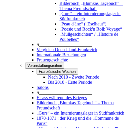
Bilderbuch „Blumkas Tagebuch“ –
Thema Freundschaft
„Gurs“ – ein Internierungslager in
Südfrankreich
„Peau d'âne“ („Eselhaut“)
„Poesie und Rock'n Roll: Voyage“
„Müllgeschichten“ / „Histoire de
Poubelles“
S_______________________
Vergleich Deuschland-Frankreich
Internationale Beziehungen
Frauengeschichte
Veranstaltungsreihen
Französische Wochen
Nach 2010 - Zweite Periode
Bis 2010 - Erste Periode
Salons
S_______________________
Elsass während des Krieges
Bilderbuch „Blumkas Tagebuch“ – Thema
Freundschaft
„Gurs“ – ein Internierungslager in Südfrankreich
1870-1871 : der Krieg und die „Commune de
Paris“