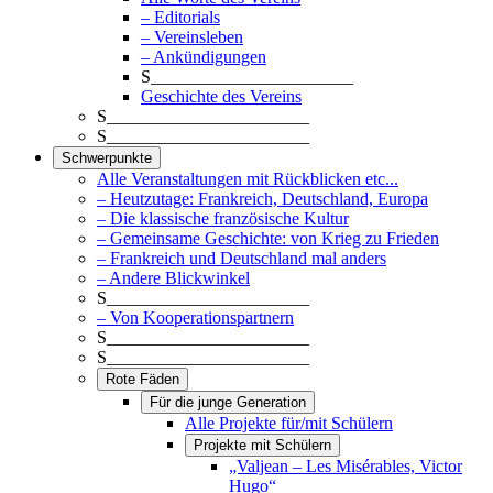
– Editorials
– Vereinsleben
– Ankündigungen
S_______________________
Geschichte des Vereins
S_______________________
S_______________________
Schwerpunkte
Alle Veranstaltungen mit Rückblicken etc...
– Heutzutage: Frankreich, Deutschland, Europa
– Die klassische französische Kultur
– Gemeinsame Geschichte: von Krieg zu Frieden
– Frankreich und Deutschland mal anders
– Andere Blickwinkel
S_______________________
– Von Kooperationspartnern
S_______________________
S_______________________
Rote Fäden
Für die junge Generation
Alle Projekte für/mit Schülern
Projekte mit Schülern
„Valjean – Les Misérables, Victor
Hugo“