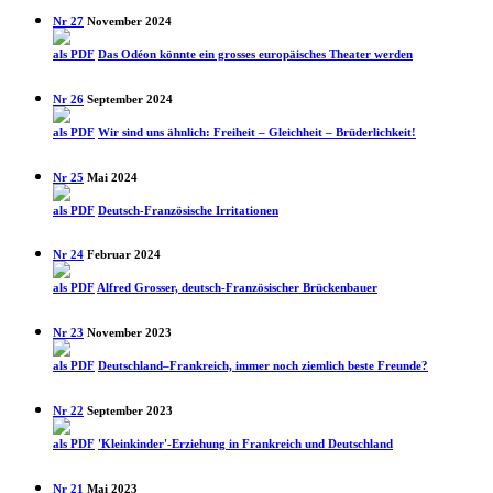
Nr 27
November 2024
als PDF
Das Odéon könnte ein grosses europäisches Theater werden
Nr 26
September 2024
als PDF
Wir sind uns ähnlich: Freiheit – Gleichheit – Brüderlich­keit!
Nr 25
Mai 2024
als PDF
Deutsch-Französische Irritationen
Nr 24
Februar 2024
als PDF
Alfred Grosser, deutsch-Französischer Brückenbauer
Nr 23
November 2023
als PDF
Deutschland–Frankreich, immer noch ziemlich beste Freunde?
Nr 22
September 2023
als PDF
'Kleinkinder'-Erziehung in Frankreich und Deutschland
Nr 21
Mai 2023