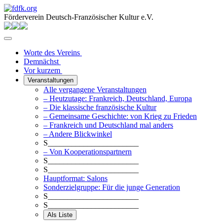
Förderverein Deutsch-Französischer Kultur e.V.
Worte des Vereins
Demnächst
Vor kurzem
Veranstaltungen
Alle vergangene Veranstaltungen
– Heutzutage: Frankreich, Deutschland, Europa
– Die klassische französische Kultur
– Gemeinsame Geschichte: von Krieg zu Frieden
– Frankreich und Deutschland mal anders
– Andere Blickwinkel
S_______________________
– Von Kooperationspartnern
S_______________________
S_______________________
Hauptformat: Salons
Sonderzielgruppe: Für die junge Generation
S_______________________
S_______________________
Als Liste