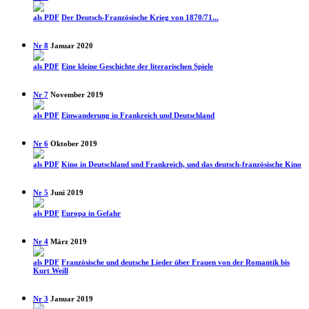
als PDF
Der Deutsch-Französische Krieg von 1870/71...
Nr 8
Januar 2020
als PDF
Eine kleine Geschichte der literarischen Spiele
Nr 7
November 2019
als PDF
Einwanderung in Frankreich und Deutschland
Nr 6
Oktober 2019
als PDF
Kino in Deutschland und Frankreich, und das deutsch-französische Kino
Nr 5
Juni 2019
als PDF
Europa in Gefahr
Nr 4
März 2019
als PDF
Französische und deutsche Lieder über Frauen von der Romantik bis
Kurt Weill
Nr 3
Januar 2019