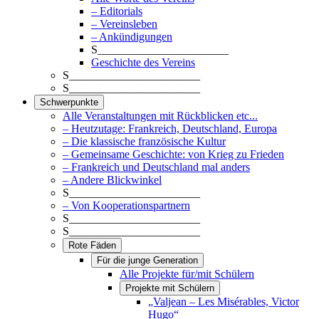
– Editorials
– Vereinsleben
– Ankündigungen
S_______________________
Geschichte des Vereins
S_______________________
S_______________________
Schwerpunkte
Alle Veranstaltungen mit Rückblicken etc...
– Heutzutage: Frankreich, Deutschland, Europa
– Die klassische französische Kultur
– Gemeinsame Geschichte: von Krieg zu Frieden
– Frankreich und Deutschland mal anders
– Andere Blickwinkel
S_______________________
– Von Kooperationspartnern
S_______________________
S_______________________
Rote Fäden
Für die junge Generation
Alle Projekte für/mit Schülern
Projekte mit Schülern
„Valjean – Les Misérables, Victor
Hugo“