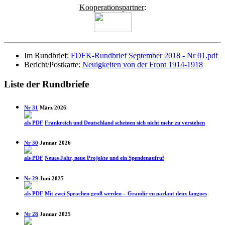
Kooperationspartner
:
Im Rundbrief:
FDFK-Rundbrief September 2018 - Nr 01.pdf
Bericht/Postkarte:
Neuigkeiten von der Front 1914-1918
Liste der Rundbriefe
Nr 31
März 2026
als PDF
Frankreich und Deutschland scheinen sich nicht mehr zu verstehen
Nr 30
Januar 2026
als PDF
Neues Jahr, neue Projekte und ein Spenden­aufruf
Nr 29
Juni 2025
als PDF
Mit zwei Sprachen groß werden – Grandir en parlant deux langues
Nr 28
Januar 2025