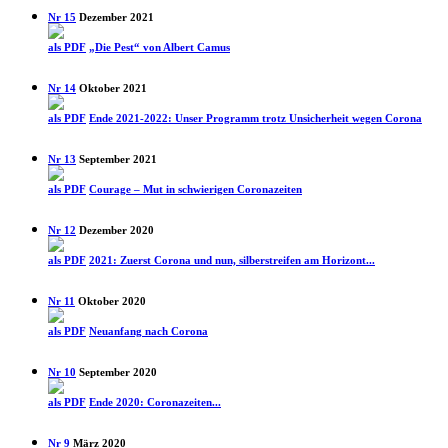
Nr 15
Dezember 2021
als PDF
„Die Pest“ von Albert Camus
Nr 14
Oktober 2021
als PDF
Ende 2021-2022: Unser Programm trotz Unsicherheit wegen Corona
Nr 13
September 2021
als PDF
Courage – Mut in schwierigen Coronazeiten
Nr 12
Dezember 2020
als PDF
2021: Zuerst Corona und nun, silberstreifen am Horizont...
Nr 11
Oktober 2020
als PDF
Neuanfang nach Corona
Nr 10
September 2020
als PDF
Ende 2020: Coronazeiten...
Nr 9
März 2020