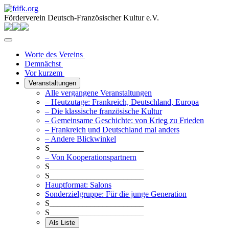
Förderverein Deutsch-Französischer Kultur e.V.
Worte des Vereins
Demnächst
Vor kurzem
Veranstaltungen
Alle vergangene Veranstaltungen
– Heutzutage: Frankreich, Deutschland, Europa
– Die klassische französische Kultur
– Gemeinsame Geschichte: von Krieg zu Frieden
– Frankreich und Deutschland mal anders
– Andere Blickwinkel
S_______________________
– Von Kooperationspartnern
S_______________________
S_______________________
Hauptformat: Salons
Sonderzielgruppe: Für die junge Generation
S_______________________
S_______________________
Als Liste