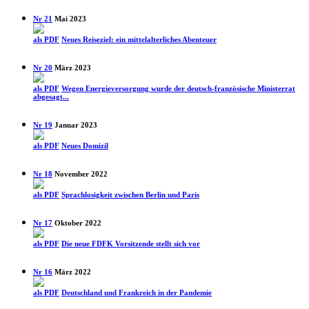
Nr 21
Mai 2023
als PDF
Neues Reiseziel: ein mittel­alterliches Abenteuer
Nr 20
März 2023
als PDF
Wegen Energie­versorgung wurde der deutsch-französische Ministerrat
abgesagt...
Nr 19
Januar 2023
als PDF
Neues Domizil
Nr 18
November 2022
als PDF
Sprach­losigkeit zwischen Berlin und Paris
Nr 17
Oktober 2022
als PDF
Die neue FDFK Vorsitzende stellt sich vor
Nr 16
März 2022
als PDF
Deutschland und Frankreich in der Pandemie