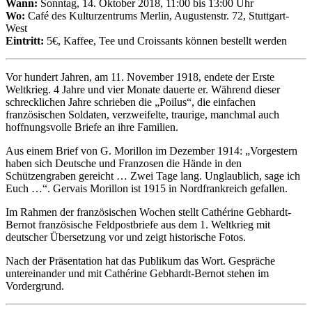
Wann:
Sonntag, 14. Oktober 2018, 11:00 bis 13:00 Uhr
Wo:
Café des Kulturzentrums Merlin, Augustenstr. 72, Stuttgart-
West
Eintritt:
5€, Kaffee, Tee und Croissants können bestellt werden
Vor hundert Jahren, am 11. November 1918, endete der Erste
Weltkrieg. 4 Jahre und vier Monate dauerte er. Während dieser
schrecklichen Jahre schrieben die „Poilus“, die einfachen
französischen Soldaten, verzweifelte, traurige, manchmal auch
hoffnungsvolle Briefe an ihre Familien.
Aus einem Brief von G. Morillon im Dezember 1914: „Vorgestern
haben sich Deutsche und Franzosen die Hände in den
Schützengraben gereicht … Zwei Tage lang. Unglaublich, sage ich
Euch …“. Gervais Morillon ist 1915 in Nordfrankreich gefallen.
Im Rahmen der französischen Wochen stellt Cathérine Gebhardt-
Bernot französische Feldpostbriefe aus dem 1. Weltkrieg mit
deutscher Übersetzung vor und zeigt historische Fotos.
Nach der Präsentation hat das Publikum das Wort. Gespräche
untereinander und mit Cathérine Gebhardt-Bernot stehen im
Vordergrund.