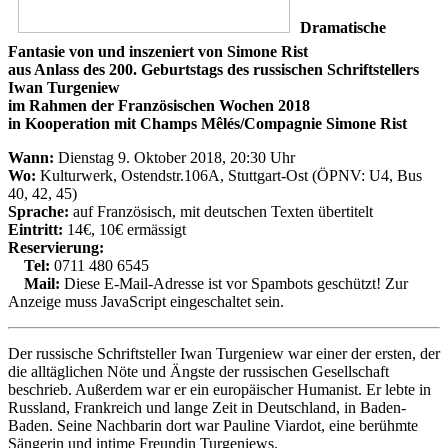
Dramatische
Fantasie von und inszeniert von Simone Rist
aus Anlass des 200. Geburtstags des russischen Schriftstellers
Iwan Turgeniew
im Rahmen der Französischen Wochen 2018
in Kooperation mit Champs Mêlés/Compagnie Simone Rist
Wann:
Dienstag 9. Oktober 2018, 20:30 Uhr
Wo:
Kulturwerk, Ostendstr.106A, Stuttgart-Ost (ÖPNV: U4, Bus
40, 42, 45)
Sprache:
auf Französisch, mit deutschen Texten übertitelt
Eintritt:
14€, 10€ ermässigt
Reservierung:
Tel:
0711 480 6545
Mail:
Diese E-Mail-Adresse ist vor Spambots geschützt! Zur
Anzeige muss JavaScript eingeschaltet sein.
Der russische Schriftsteller Iwan Turgeniew war einer der ersten, der
die alltäglichen Nöte und Ängste der russischen Gesellschaft
beschrieb. Außerdem war er ein europäischer Humanist. Er lebte in
Russland, Frankreich und lange Zeit in Deutschland, in Baden-
Baden. Seine Nachbarin dort war Pauline Viardot, eine berühmte
Sängerin und intime Freundin Turgeniews.