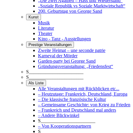
„Die zwei Agathen – Hass und Wiederstand“
„Soziale Republik vs Soziale Marktwirtschaft“
200. Geburtstag von George Sand
Kunst
Musik
Literatur
Theater
Kino - Tanz - Ausstellungen
Prestige Veranstaltungen
Zweite Heimat – une seconde patrie
Karneval der Mörder
Garden-party bei George Sand
Gründungsveranstaltung: „Friedensfest“
S_______________________
S_______________________
Als Liste
Alle Veranstaltungen mit Rückblicken etc...
– Heutzutage: Frankreich, Deutschland, Europa
– Die klassische französische Kultur
– Gemeinsame Geschichte: von Krieg zu Frieden
– Frankreich und Deutschland mal anders
– Andere Blickwinkel
S_______________________
– Von Kooperationspartnern
S_______________________