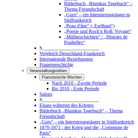
Bilderbuch „Blumkas Tagebuch“ –
Thema Freundschaft
„Gurs“ – ein Internierungslager in
Südfrankreich
„Peau d'âne“ („Eselhaut“)
„Poesie und Rock'n Roll: Voyage“
„Müllgeschichten“ / „Histoire de
Poubelles“
S_______________________
Vergleich Deuschland-Frankreich
Internationale Beziehungen
Frauengeschichte
Veranstaltungsreihen
Französische Wochen
Nach 2010 - Zweite Periode
Bis 2010 - Erste Periode
Salons
S_______________________
Elsass während des Krieges
Bilderbuch „Blumkas Tagebuch“ – Thema
Freundschaft
„Gurs“ – ein Internierungslager in Südfrankreich
1870-1871 : der Krieg und die „Commune de
Paris“