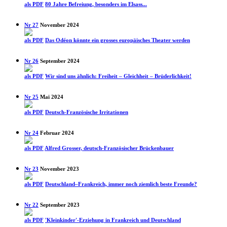
als PDF
80 Jahre Befreiung, besonders im Elsass...
Nr 27
November 2024
als PDF
Das Odéon könnte ein grosses europäisches Theater werden
Nr 26
September 2024
als PDF
Wir sind uns ähnlich: Freiheit – Gleichheit – Brüderlich­keit!
Nr 25
Mai 2024
als PDF
Deutsch-Französische Irritationen
Nr 24
Februar 2024
als PDF
Alfred Grosser, deutsch-Französischer Brückenbauer
Nr 23
November 2023
als PDF
Deutschland–Frankreich, immer noch ziemlich beste Freunde?
Nr 22
September 2023
als PDF
'Kleinkinder'-Erziehung in Frankreich und Deutschland