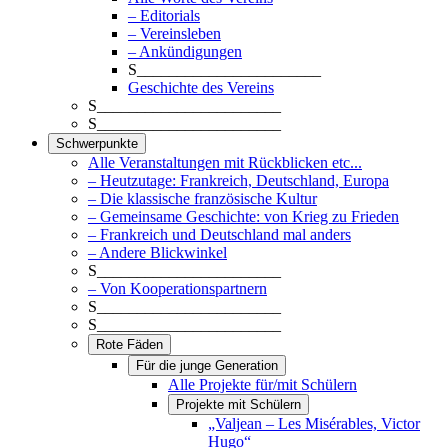
– Editorials
– Vereinsleben
– Ankündigungen
S_______________________
Geschichte des Vereins
S_______________________
S_______________________
Schwerpunkte
Alle Veranstaltungen mit Rückblicken etc...
– Heutzutage: Frankreich, Deutschland, Europa
– Die klassische französische Kultur
– Gemeinsame Geschichte: von Krieg zu Frieden
– Frankreich und Deutschland mal anders
– Andere Blickwinkel
S_______________________
– Von Kooperationspartnern
S_______________________
S_______________________
Rote Fäden
Für die junge Generation
Alle Projekte für/mit Schülern
Projekte mit Schülern
„Valjean – Les Misérables, Victor
Hugo“