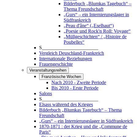
Bilderbuch „Blumkas Tagebuch“ –
Thema Freundschaft
„Gurs“ – ein Internierungslager in
Südfrankreich
„Peau d'âne“ („Eselhaut“)
„Poesie und Rock'n Roll: Voyage“
„Müllgeschichten“ / „Histoire de
Poubelles“
S_______________________
Vergleich Deuschland-Frankreich
Internationale Beziehungen
Frauengeschichte
Veranstaltungsreihen
Französische Wochen
Nach 2010 - Zweite Periode
Bis 2010 - Erste Periode
Salons
S_______________________
Elsass während des Krieges
Bilderbuch „Blumkas Tagebuch“ – Thema
Freundschaft
„Gurs“ – ein Internierungslager in Südfrankreich
1870-1871 : der Krieg und die „Commune de
Paris“