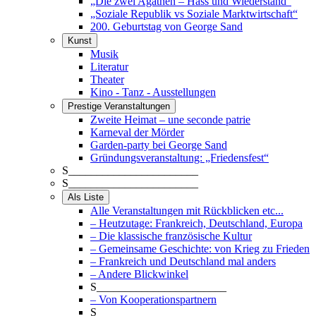
„Die zwei Agathen – Hass und Wiederstand“
„Soziale Republik vs Soziale Marktwirtschaft“
200. Geburtstag von George Sand
Kunst
Musik
Literatur
Theater
Kino - Tanz - Ausstellungen
Prestige Veranstaltungen
Zweite Heimat – une seconde patrie
Karneval der Mörder
Garden-party bei George Sand
Gründungsveranstaltung: „Friedensfest“
S_______________________
S_______________________
Als Liste
Alle Veranstaltungen mit Rückblicken etc...
– Heutzutage: Frankreich, Deutschland, Europa
– Die klassische französische Kultur
– Gemeinsame Geschichte: von Krieg zu Frieden
– Frankreich und Deutschland mal anders
– Andere Blickwinkel
S_______________________
– Von Kooperationspartnern
S_______________________