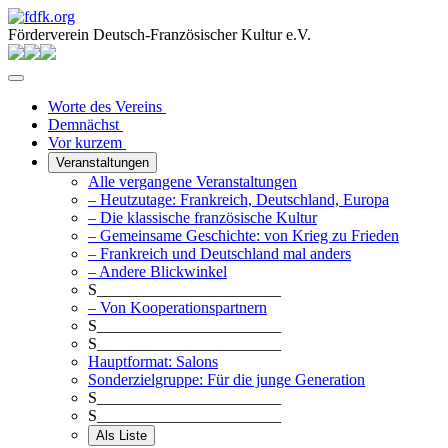
Förderverein Deutsch-Französischer Kultur e.V.
Worte des Vereins
Demnächst
Vor kurzem
Veranstaltungen
Alle vergangene Veranstaltungen
– Heutzutage: Frankreich, Deutschland, Europa
– Die klassische französische Kultur
– Gemeinsame Geschichte: von Krieg zu Frieden
– Frankreich und Deutschland mal anders
– Andere Blickwinkel
S_______________________
– Von Kooperationspartnern
S_______________________
S_______________________
Hauptformat: Salons
Sonderzielgruppe: Für die junge Generation
S_______________________
S_______________________
Als Liste