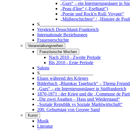
„Gurs“ – ein Internierungslager in Sü
„Peau d'âne“ („Eselhaut“)
„Poesie und Rock'n Roll: Voyage“
„Müllgeschichten“ / „Histoire de Poub
S_______________________
Vergleich Deuschland-Frankreich
Internationale Beziehungen
Frauengeschichte
Veranstaltungsreihen
Französische Wochen
Nach 2010 - Zweite Periode
Bis 2010 - Erste Periode
Salons
S_______________________
Elsass während des Krieges
Bilderbuch „Blumkas Tagebuch“ – Thema Freund
„Gurs“ – ein Internierungslager in Südfrankreich
1870-1871 : der Krieg und die „Commune de Pari
„Die zwei Agathen – Hass und Wiederstand“
„Soziale Republik vs Soziale Marktwirtschaft“
200. Geburtstag von George Sand
Kunst
Musik
Literatur