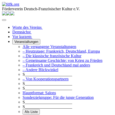
Förderverein Deutsch-Französischer Kultur e.V.
Worte des Vereins
Demnächst
Vor kurzem
Veranstaltungen
Alle vergangene Veranstaltungen
– Heutzutage: Frankreich, Deutschland, Europa
– Die klassische französische Kultur
– Gemeinsame Geschichte: von Krieg zu Frieden
– Frankreich und Deutschland mal anders
– Andere Blickwinkel
S_______________________
– Von Kooperationspartnern
S_______________________
S_______________________
Hauptformat: Salons
Sonderzielgruppe: Für die junge Generation
S_______________________
S_______________________
Als Liste