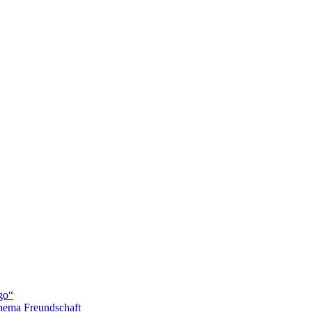
go“
hema Freundschaft