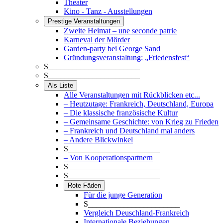
Theater
Kino - Tanz - Ausstellungen
Prestige Veranstaltungen
Zweite Heimat – une seconde patrie
Karneval der Mörder
Garden-party bei George Sand
Gründungsveranstaltung: „Friedensfest“
S_______________________
S_______________________
Als Liste
Alle Veranstaltungen mit Rückblicken etc...
– Heutzutage: Frankreich, Deutschland, Europa
– Die klassische französische Kultur
– Gemeinsame Geschichte: von Krieg zu Frieden
– Frankreich und Deutschland mal anders
– Andere Blickwinkel
S_______________________
– Von Kooperationspartnern
S_______________________
S_______________________
Rote Fäden
Für die junge Generation
S_______________________
Vergleich Deuschland-Frankreich
Internationale Beziehungen