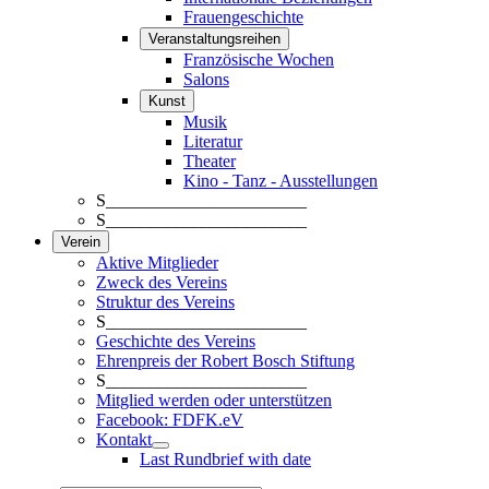
Frauengeschichte
Veranstaltungsreihen
Französische Wochen
Salons
Kunst
Musik
Literatur
Theater
Kino - Tanz - Ausstellungen
S_______________________
S_______________________
Verein
Aktive Mitglieder
Zweck des Vereins
Struktur des Vereins
S_______________________
Geschichte des Vereins
Ehrenpreis der Robert Bosch Stiftung
S_______________________
Mitglied werden oder unterstützen
Facebook: FDFK.eV
Kontakt
Last Rundbrief with date