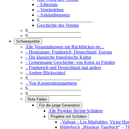
– Editorials
– Vereinsleben
– Ankündigungen
S_______________________
Geschichte des Vereins
S_______________________
S_______________________
Schwerpunkte
Alle Veranstaltungen mit Rückblicken etc...
– Heutzutage: Frankreich, Deutschland, Europa
– Die klassische französische Kultur
– Gemeinsame Geschichte: von Krieg zu Frieden
– Frankreich und Deutschland mal anders
– Andere Blickwinkel
S_______________________
– Von Kooperationspartnern
S_______________________
S_______________________
Rote Fäden
Für die junge Generation
Alle Projekte für/mit Schülern
Projekte mit Schülern
„Valjean – Les Misérables, Victor Hu
Bilderbuch „Blumkas Tagebuch“ – T