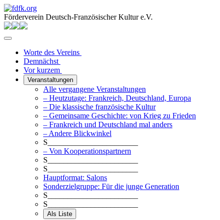
Förderverein Deutsch-Französischer Kultur e.V.
Worte des Vereins
Demnächst
Vor kurzem
Veranstaltungen
Alle vergangene Veranstaltungen
– Heutzutage: Frankreich, Deutschland, Europa
– Die klassische französische Kultur
– Gemeinsame Geschichte: von Krieg zu Frieden
– Frankreich und Deutschland mal anders
– Andere Blickwinkel
S_______________________
– Von Kooperationspartnern
S_______________________
S_______________________
Hauptformat: Salons
Sonderzielgruppe: Für die junge Generation
S_______________________
S_______________________
Als Liste