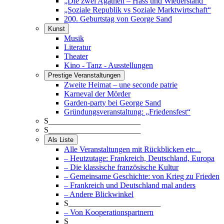
„Die zwei Agathen – Hass und Wiederstand“
„Soziale Republik vs Soziale Marktwirtschaft“
200. Geburtstag von George Sand
Kunst
Musik
Literatur
Theater
Kino - Tanz - Ausstellungen
Prestige Veranstaltungen
Zweite Heimat – une seconde patrie
Karneval der Mörder
Garden-party bei George Sand
Gründungsveranstaltung: „Friedensfest“
S_______________________
S_______________________
Als Liste
Alle Veranstaltungen mit Rückblicken etc...
– Heutzutage: Frankreich, Deutschland, Europa
– Die klassische französische Kultur
– Gemeinsame Geschichte: von Krieg zu Frieden
– Frankreich und Deutschland mal anders
– Andere Blickwinkel
S_______________________
– Von Kooperationspartnern
S_______________________