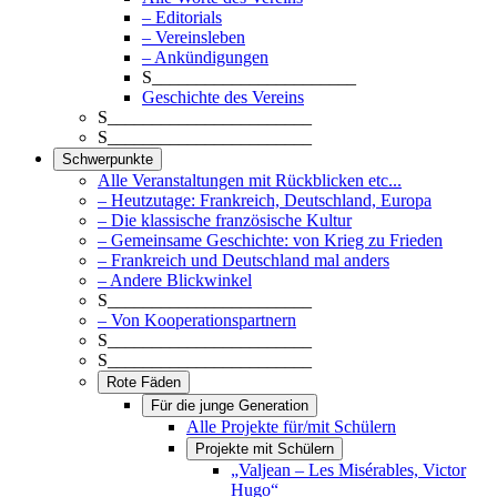
– Editorials
– Vereinsleben
– Ankündigungen
S_______________________
Geschichte des Vereins
S_______________________
S_______________________
Schwerpunkte
Alle Veranstaltungen mit Rückblicken etc...
– Heutzutage: Frankreich, Deutschland, Europa
– Die klassische französische Kultur
– Gemeinsame Geschichte: von Krieg zu Frieden
– Frankreich und Deutschland mal anders
– Andere Blickwinkel
S_______________________
– Von Kooperationspartnern
S_______________________
S_______________________
Rote Fäden
Für die junge Generation
Alle Projekte für/mit Schülern
Projekte mit Schülern
„Valjean – Les Misérables, Victor
Hugo“