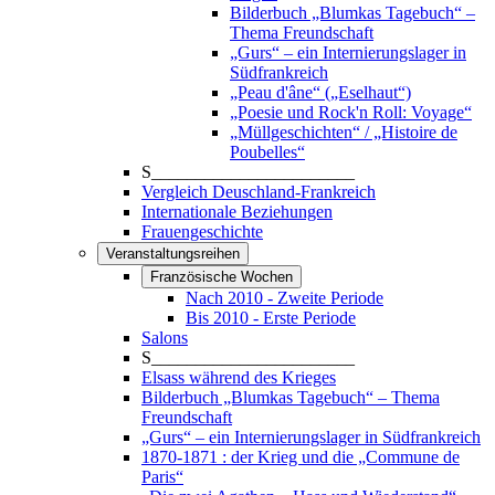
Bilderbuch „Blumkas Tagebuch“ –
Thema Freundschaft
„Gurs“ – ein Internierungslager in
Südfrankreich
„Peau d'âne“ („Eselhaut“)
„Poesie und Rock'n Roll: Voyage“
„Müllgeschichten“ / „Histoire de
Poubelles“
S_______________________
Vergleich Deuschland-Frankreich
Internationale Beziehungen
Frauengeschichte
Veranstaltungsreihen
Französische Wochen
Nach 2010 - Zweite Periode
Bis 2010 - Erste Periode
Salons
S_______________________
Elsass während des Krieges
Bilderbuch „Blumkas Tagebuch“ – Thema
Freundschaft
„Gurs“ – ein Internierungslager in Südfrankreich
1870-1871 : der Krieg und die „Commune de
Paris“