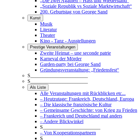
„Die zwei Agathen – Hass und Wiederstand“
„Soziale Republik vs Soziale Marktwirtschaft“
200. Geburtstag von George Sand
Kunst
Musik
Literatur
Theater
Kino - Tanz - Ausstellungen
Prestige Veranstaltungen
Zweite Heimat – une seconde patrie
Karneval der Mörder
Garden-party bei George Sand
Gründungsveranstaltung: „Friedensfest“
S_______________________
S_______________________
Als Liste
Alle Veranstaltungen mit Rückblicken etc...
– Heutzutage: Frankreich, Deutschland, Europa
– Die klassische französische Kultur
– Gemeinsame Geschichte: von Krieg zu Frieden
– Frankreich und Deutschland mal anders
– Andere Blickwinkel
S_______________________
– Von Kooperationspartnern
S_______________________