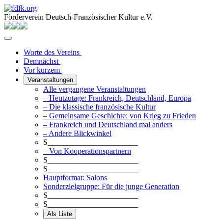
Förderverein Deutsch-Französischer Kultur e.V.
Worte des Vereins
Demnächst
Vor kurzem
Veranstaltungen
Alle vergangene Veranstaltungen
– Heutzutage: Frankreich, Deutschland, Europa
– Die klassische französische Kultur
– Gemeinsame Geschichte: von Krieg zu Frieden
– Frankreich und Deutschland mal anders
– Andere Blickwinkel
S_______________________
– Von Kooperationspartnern
S_______________________
S_______________________
Hauptformat: Salons
Sonderzielgruppe: Für die junge Generation
S_______________________
S_______________________
Als Liste