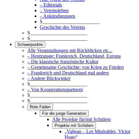
– Editorials
– Vereinsleben
– Ankündigungen
S_______________________
Geschichte des Vereins
S_______________________
S_______________________
Schwerpunkte
Alle Veranstaltungen mit Rückblicken etc...
– Heutzutage: Frankreich, Deutschland, Europa
– Die klassische französische Kultur
– Gemeinsame Geschichte: von Krieg zu Frieden
– Frankreich und Deutschland mal anders
– Andere Blickwinkel
S_______________________
– Von Kooperationspartnern
S_______________________
S_______________________
Rote Fäden
Für die junge Generation
Alle Projekte für/mit Schülern
Projekte mit Schülern
„Valjean – Les Misérables, Victor
Hugo“