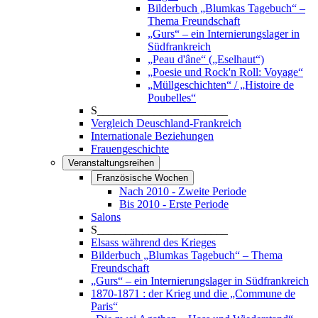
Bilderbuch „Blumkas Tagebuch“ –
Thema Freundschaft
„Gurs“ – ein Internierungslager in
Südfrankreich
„Peau d'âne“ („Eselhaut“)
„Poesie und Rock'n Roll: Voyage“
„Müllgeschichten“ / „Histoire de
Poubelles“
S_______________________
Vergleich Deuschland-Frankreich
Internationale Beziehungen
Frauengeschichte
Veranstaltungsreihen
Französische Wochen
Nach 2010 - Zweite Periode
Bis 2010 - Erste Periode
Salons
S_______________________
Elsass während des Krieges
Bilderbuch „Blumkas Tagebuch“ – Thema
Freundschaft
„Gurs“ – ein Internierungslager in Südfrankreich
1870-1871 : der Krieg und die „Commune de
Paris“