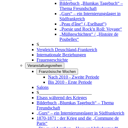
Bilderbuch „Blumkas Tagebuch“ –
Thema Freundschaft
„Gurs“ – ein Internierungslager in
Südfrankreich
„Peau d'âne“ („Eselhaut“)
„Poesie und Rock'n Roll: Voyage“
„Müllgeschichten“ / „Histoire de
Poubelles“
S_______________________
Vergleich Deuschland-Frankreich
Internationale Beziehungen
Frauengeschichte
Veranstaltungsreihen
Französische Wochen
Nach 2010 - Zweite Periode
Bis 2010 - Erste Periode
Salons
S_______________________
Elsass während des Krieges
Bilderbuch „Blumkas Tagebuch“ – Thema
Freundschaft
„Gurs“ – ein Internierungslager in Südfrankreich
1870-1871 : der Krieg und die „Commune de
Paris“