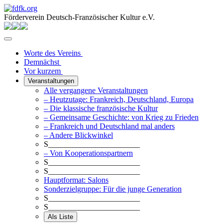
Förderverein Deutsch-Französischer Kultur e.V.
Worte des Vereins
Demnächst
Vor kurzem
Veranstaltungen
Alle vergangene Veranstaltungen
– Heutzutage: Frankreich, Deutschland, Europa
– Die klassische französische Kultur
– Gemeinsame Geschichte: von Krieg zu Frieden
– Frankreich und Deutschland mal anders
– Andere Blickwinkel
S_______________________
– Von Kooperationspartnern
S_______________________
S_______________________
Hauptformat: Salons
Sonderzielgruppe: Für die junge Generation
S_______________________
S_______________________
Als Liste