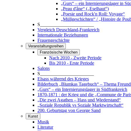
„Gurs“ – ein Internierungslager in Sü
„Peau d'âne“ („Eselhaut“)
„Poesie und Rock'n Roll: Voyage“
„Müllgeschichten“ / „Histoire de Poub
S_______________________
Vergleich Deuschland-Frankreich
Internationale Beziehungen
Frauengeschichte
Veranstaltungsreihen
Französische Wochen
Nach 2010 - Zweite Periode
Bis 2010 - Erste Periode
Salons
S_______________________
Elsass während des Krieges
Bilderbuch „Blumkas Tagebuch“ – Thema Freund
„Gurs“ – ein Internierungslager in Südfrankreich
1870-1871 : der Krieg und die „Commune de Pari
„Die zwei Agathen – Hass und Wiederstand“
„Soziale Republik vs Soziale Marktwirtschaft“
200. Geburtstag von George Sand
Kunst
Musik
Literatur