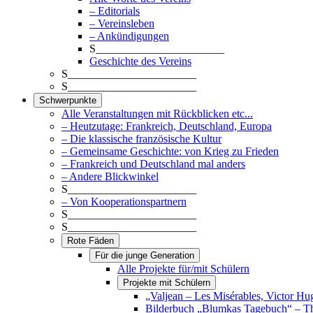
– Editorials
– Vereinsleben
– Ankündigungen
S_______________________
Geschichte des Vereins
S_______________________
S_______________________
Schwerpunkte
Alle Veranstaltungen mit Rückblicken etc...
– Heutzutage: Frankreich, Deutschland, Europa
– Die klassische französische Kultur
– Gemeinsame Geschichte: von Krieg zu Frieden
– Frankreich und Deutschland mal anders
– Andere Blickwinkel
S_______________________
– Von Kooperationspartnern
S_______________________
S_______________________
Rote Fäden
Für die junge Generation
Alle Projekte für/mit Schülern
Projekte mit Schülern
„Valjean – Les Misérables, Victor Hu
Bilderbuch „Blumkas Tagebuch“ – T