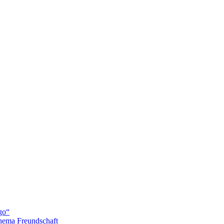
go“
hema Freundschaft