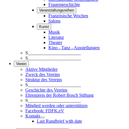
Frauengeschichte
Veranstaltungsreihen
Französische Wochen
Salons
Kunst
Musik
Literatur
Theater
Kino - Tanz - Ausstellungen
S_______________________
S_______________________
Verein
Aktive Mitglieder
Zweck des Vereins
Struktur des Vereins
S_______________________
Geschichte des Vereins
Ehrenpreis der Robert Bosch Stiftung
S_______________________
Mitglied werden oder unterstützen
Facebook: FDFK.eV
Kontakt
Last Rundbrief with date