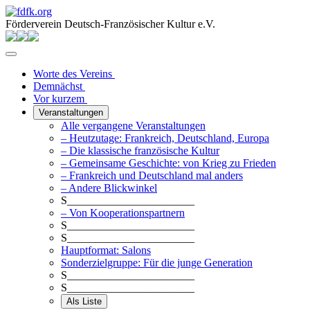
Förderverein Deutsch-Französischer Kultur e.V.
Worte des Vereins
Demnächst
Vor kurzem
Veranstaltungen
Alle vergangene Veranstaltungen
– Heutzutage: Frankreich, Deutschland, Europa
– Die klassische französische Kultur
– Gemeinsame Geschichte: von Krieg zu Frieden
– Frankreich und Deutschland mal anders
– Andere Blickwinkel
S_______________________
– Von Kooperationspartnern
S_______________________
S_______________________
Hauptformat: Salons
Sonderzielgruppe: Für die junge Generation
S_______________________
S_______________________
Als Liste