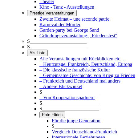
Theater
Kino - Tanz - Ausstellungen
Prestige Veranstaltungen
Zweite Heimat – une seconde patrie
Karneval der Mörder
Garden-party bei George Sand
Gründungsveranstaltung: „Friedensfest“
S_______________________
S_______________________
Als Liste
Alle Veranstaltungen mit Rückblicken etc...
– Heutzutage: Frankreich, Deutschland, Europa
– Die klassische französische Kultur
– Gemeinsame Geschichte: von Krieg zu Frieden
– Frankreich und Deutschland mal anders
– Andere Blickwinkel
S_______________________
– Von Kooperationspartnern
S_______________________
S_______________________
Rote Fäden
Für die junge Generation
S_______________________
Vergleich Deuschland-Frankreich
Internationale Beziehungen