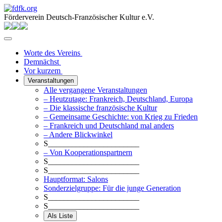
Förderverein Deutsch-Französischer Kultur e.V.
Worte des Vereins
Demnächst
Vor kurzem
Veranstaltungen
Alle vergangene Veranstaltungen
– Heutzutage: Frankreich, Deutschland, Europa
– Die klassische französische Kultur
– Gemeinsame Geschichte: von Krieg zu Frieden
– Frankreich und Deutschland mal anders
– Andere Blickwinkel
S_______________________
– Von Kooperationspartnern
S_______________________
S_______________________
Hauptformat: Salons
Sonderzielgruppe: Für die junge Generation
S_______________________
S_______________________
Als Liste