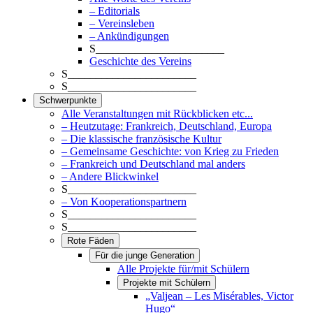
– Editorials
– Vereinsleben
– Ankündigungen
S_______________________
Geschichte des Vereins
S_______________________
S_______________________
Schwerpunkte
Alle Veranstaltungen mit Rückblicken etc...
– Heutzutage: Frankreich, Deutschland, Europa
– Die klassische französische Kultur
– Gemeinsame Geschichte: von Krieg zu Frieden
– Frankreich und Deutschland mal anders
– Andere Blickwinkel
S_______________________
– Von Kooperationspartnern
S_______________________
S_______________________
Rote Fäden
Für die junge Generation
Alle Projekte für/mit Schülern
Projekte mit Schülern
„Valjean – Les Misérables, Victor
Hugo“