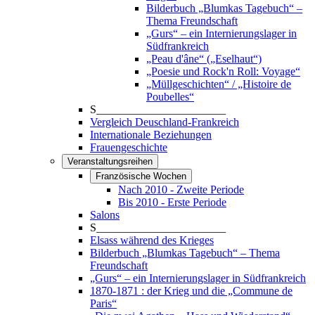
Bilderbuch „Blumkas Tagebuch“ –
Thema Freundschaft
„Gurs“ – ein Internierungslager in
Südfrankreich
„Peau d'âne“ („Eselhaut“)
„Poesie und Rock'n Roll: Voyage“
„Müllgeschichten“ / „Histoire de
Poubelles“
S_______________________
Vergleich Deuschland-Frankreich
Internationale Beziehungen
Frauengeschichte
Veranstaltungsreihen
Französische Wochen
Nach 2010 - Zweite Periode
Bis 2010 - Erste Periode
Salons
S_______________________
Elsass während des Krieges
Bilderbuch „Blumkas Tagebuch“ – Thema
Freundschaft
„Gurs“ – ein Internierungslager in Südfrankreich
1870-1871 : der Krieg und die „Commune de
Paris“