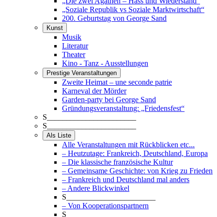
„Die zwei Agathen – Hass und Wiederstand“
„Soziale Republik vs Soziale Marktwirtschaft“
200. Geburtstag von George Sand
Kunst
Musik
Literatur
Theater
Kino - Tanz - Ausstellungen
Prestige Veranstaltungen
Zweite Heimat – une seconde patrie
Karneval der Mörder
Garden-party bei George Sand
Gründungsveranstaltung: „Friedensfest“
S_______________________
S_______________________
Als Liste
Alle Veranstaltungen mit Rückblicken etc...
– Heutzutage: Frankreich, Deutschland, Europa
– Die klassische französische Kultur
– Gemeinsame Geschichte: von Krieg zu Frieden
– Frankreich und Deutschland mal anders
– Andere Blickwinkel
S_______________________
– Von Kooperationspartnern
S_______________________