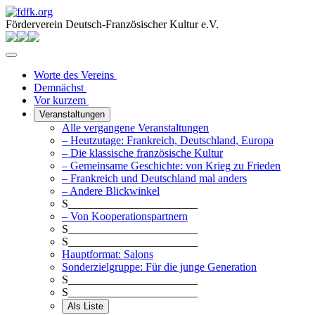
Förderverein Deutsch-Französischer Kultur e.V.
Worte des Vereins
Demnächst
Vor kurzem
Veranstaltungen
Alle vergangene Veranstaltungen
– Heutzutage: Frankreich, Deutschland, Europa
– Die klassische französische Kultur
– Gemeinsame Geschichte: von Krieg zu Frieden
– Frankreich und Deutschland mal anders
– Andere Blickwinkel
S_______________________
– Von Kooperationspartnern
S_______________________
S_______________________
Hauptformat: Salons
Sonderzielgruppe: Für die junge Generation
S_______________________
S_______________________
Als Liste