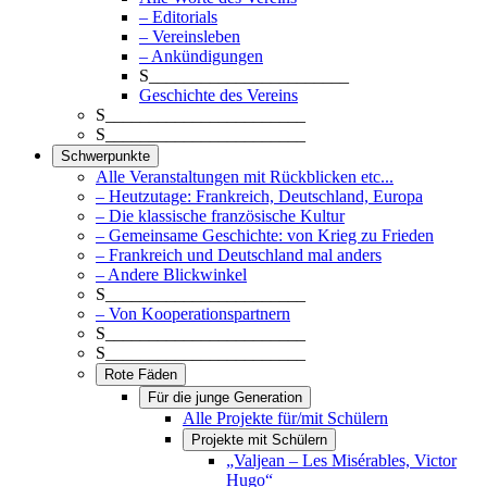
– Editorials
– Vereinsleben
– Ankündigungen
S_______________________
Geschichte des Vereins
S_______________________
S_______________________
Schwerpunkte
Alle Veranstaltungen mit Rückblicken etc...
– Heutzutage: Frankreich, Deutschland, Europa
– Die klassische französische Kultur
– Gemeinsame Geschichte: von Krieg zu Frieden
– Frankreich und Deutschland mal anders
– Andere Blickwinkel
S_______________________
– Von Kooperationspartnern
S_______________________
S_______________________
Rote Fäden
Für die junge Generation
Alle Projekte für/mit Schülern
Projekte mit Schülern
„Valjean – Les Misérables, Victor
Hugo“