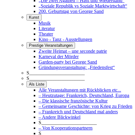
„Die zwei Agathen – Hass und Wiederstand“
„Soziale Republik vs Soziale Marktwirtschaft“
200. Geburtstag von George Sand
Kunst
Musik
Literatur
Theater
Kino - Tanz - Ausstellungen
Prestige Veranstaltungen
Zweite Heimat – une seconde patrie
Karneval der Mörder
Garden-party bei George Sand
Gründungsveranstaltung: „Friedensfest“
S_______________________
S_______________________
Als Liste
Alle Veranstaltungen mit Rückblicken etc...
– Heutzutage: Frankreich, Deutschland, Europa
– Die klassische französische Kultur
– Gemeinsame Geschichte: von Krieg zu Frieden
– Frankreich und Deutschland mal anders
– Andere Blickwinkel
S_______________________
– Von Kooperationspartnern
S_______________________