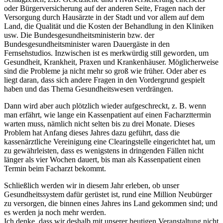
oder Bürgerversicherung auf der anderen Seite, Fragen nach der
Versorgung durch Hausärzte in der Stadt und vor allem auf dem
Land, die Qualität und die Kosten der Behandlung in den Kliniken
usw. Die Bundesgesundheitsministerin bzw. der
Bundesgesundheitsminister waren Dauergäste in den
Fernsehstudios. Inzwischen ist es merkwürdig still geworden, um
Gesundheit, Krankheit, Praxen und Krankenhäuser. Möglicherweise
sind die Probleme ja nicht mehr so groß wie früher. Oder aber es
liegt daran, dass sich andere Fragen in den Vordergrund gespielt
haben und das Thema Gesundheitswesen verdrängen.
Dann wird aber auch plötzlich wieder aufgeschreckt, z. B. wenn
man erfährt, wie lange ein Kassenpatient auf einen Facharzttermin
warten muss, nämlich nicht selten bis zu drei Monate. Dieses
Problem hat Anfang dieses Jahres dazu geführt, dass die
kassenärztliche Vereinigung eine Clearingstelle eingerichtet hat, um
zu gewährleisten, dass es wenigstens in dringenden Fällen nicht
länger als vier Wochen dauert, bis man als Kassenpatient einen
Termin beim Facharzt bekommt.
Schließlich werden wir in diesem Jahr erleben, ob unser
Gesundheitssystem dafür gerüstet ist, rund eine Million Neubürger
zu versorgen, die binnen eines Jahres ins Land gekommen sind; und
es werden ja noch mehr werden.
Ich denke, dass wir deshalb mit unserer heutigen Veranstaltung nicht