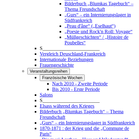
Bilderbuch „Blumkas Tagebuch“ –
Thema Freundschaft
„Gurs“ – ein Internierungslager in
Südfrankreich
„Peau d'âne“ („Eselhaut“)
„Poesie und Rock'n Roll: Voyage“
„Müllgeschichten“ / „Histoire de
Poubelles“
S_______________________
Vergleich Deuschland-Frankreich
Internationale Beziehungen
Frauengeschichte
Veranstaltungsreihen
Französische Wochen
Nach 2010 - Zweite Periode
Bis 2010 - Erste Periode
Salons
S_______________________
Elsass während des Krieges
Bilderbuch „Blumkas Tagebuch“ – Thema
Freundschaft
„Gurs“ – ein Internierungslager in Südfrankreich
1870-1871 : der Krieg und die „Commune de
Paris“