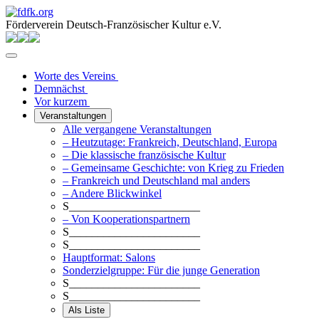
Förderverein Deutsch-Französischer Kultur e.V.
Worte des Vereins
Demnächst
Vor kurzem
Veranstaltungen
Alle vergangene Veranstaltungen
– Heutzutage: Frankreich, Deutschland, Europa
– Die klassische französische Kultur
– Gemeinsame Geschichte: von Krieg zu Frieden
– Frankreich und Deutschland mal anders
– Andere Blickwinkel
S_______________________
– Von Kooperationspartnern
S_______________________
S_______________________
Hauptformat: Salons
Sonderzielgruppe: Für die junge Generation
S_______________________
S_______________________
Als Liste