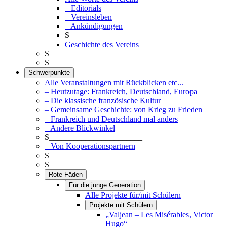
– Editorials
– Vereinsleben
– Ankündigungen
S_______________________
Geschichte des Vereins
S_______________________
S_______________________
Schwerpunkte
Alle Veranstaltungen mit Rückblicken etc...
– Heutzutage: Frankreich, Deutschland, Europa
– Die klassische französische Kultur
– Gemeinsame Geschichte: von Krieg zu Frieden
– Frankreich und Deutschland mal anders
– Andere Blickwinkel
S_______________________
– Von Kooperationspartnern
S_______________________
S_______________________
Rote Fäden
Für die junge Generation
Alle Projekte für/mit Schülern
Projekte mit Schülern
„Valjean – Les Misérables, Victor
Hugo“