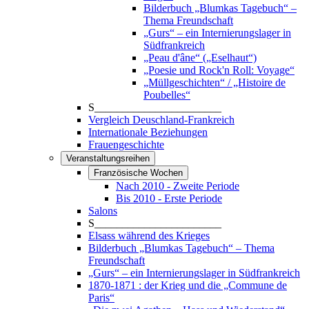
Bilderbuch „Blumkas Tagebuch“ –
Thema Freundschaft
„Gurs“ – ein Internierungslager in
Südfrankreich
„Peau d'âne“ („Eselhaut“)
„Poesie und Rock'n Roll: Voyage“
„Müllgeschichten“ / „Histoire de
Poubelles“
S_______________________
Vergleich Deuschland-Frankreich
Internationale Beziehungen
Frauengeschichte
Veranstaltungsreihen
Französische Wochen
Nach 2010 - Zweite Periode
Bis 2010 - Erste Periode
Salons
S_______________________
Elsass während des Krieges
Bilderbuch „Blumkas Tagebuch“ – Thema
Freundschaft
„Gurs“ – ein Internierungslager in Südfrankreich
1870-1871 : der Krieg und die „Commune de
Paris“