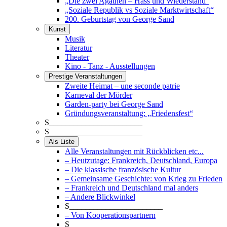
„Die zwei Agathen – Hass und Wiederstand“
„Soziale Republik vs Soziale Marktwirtschaft“
200. Geburtstag von George Sand
Kunst
Musik
Literatur
Theater
Kino - Tanz - Ausstellungen
Prestige Veranstaltungen
Zweite Heimat – une seconde patrie
Karneval der Mörder
Garden-party bei George Sand
Gründungsveranstaltung: „Friedensfest“
S_______________________
S_______________________
Als Liste
Alle Veranstaltungen mit Rückblicken etc...
– Heutzutage: Frankreich, Deutschland, Europa
– Die klassische französische Kultur
– Gemeinsame Geschichte: von Krieg zu Frieden
– Frankreich und Deutschland mal anders
– Andere Blickwinkel
S_______________________
– Von Kooperationspartnern
S_______________________