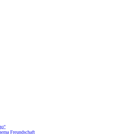
go“
hema Freundschaft