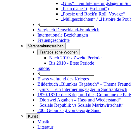
„Gurs“ – ein Internierungslager in Sü
„Peau d'âne“ („Eselhaut“)
„Poesie und Rock'n Roll: Voyage“
„Müllgeschichten“ / „Histoire de Poub
S_______________________
Vergleich Deuschland-Frankreich
Internationale Beziehungen
Frauengeschichte
Veranstaltungsreihen
Französische Wochen
Nach 2010 - Zweite Periode
Bis 2010 - Erste Periode
Salons
S_______________________
Elsass während des Krieges
Bilderbuch „Blumkas Tagebuch“ – Thema Freund
„Gurs“ – ein Internierungslager in Südfrankreich
1870-1871 : der Krieg und die „Commune de Pari
„Die zwei Agathen – Hass und Wiederstand“
„Soziale Republik vs Soziale Marktwirtschaft“
200. Geburtstag von George Sand
Kunst
Musik
Literatur