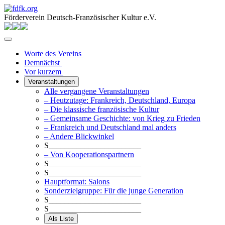
Förderverein Deutsch-Französischer Kultur e.V.
Worte des Vereins
Demnächst
Vor kurzem
Veranstaltungen
Alle vergangene Veranstaltungen
– Heutzutage: Frankreich, Deutschland, Europa
– Die klassische französische Kultur
– Gemeinsame Geschichte: von Krieg zu Frieden
– Frankreich und Deutschland mal anders
– Andere Blickwinkel
S_______________________
– Von Kooperationspartnern
S_______________________
S_______________________
Hauptformat: Salons
Sonderzielgruppe: Für die junge Generation
S_______________________
S_______________________
Als Liste