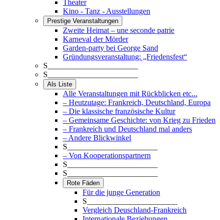
Theater
Kino - Tanz - Ausstellungen
Prestige Veranstaltungen
Zweite Heimat – une seconde patrie
Karneval der Mörder
Garden-party bei George Sand
Gründungsveranstaltung: „Friedensfest“
S_______________________
S_______________________
Als Liste
Alle Veranstaltungen mit Rückblicken etc...
– Heutzutage: Frankreich, Deutschland, Europa
– Die klassische französische Kultur
– Gemeinsame Geschichte: von Krieg zu Frieden
– Frankreich und Deutschland mal anders
– Andere Blickwinkel
S_______________________
– Von Kooperationspartnern
S_______________________
S_______________________
Rote Fäden
Für die junge Generation
S_______________________
Vergleich Deuschland-Frankreich
Internationale Beziehungen