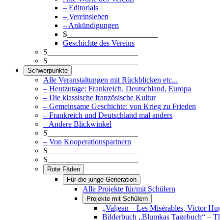
– Editorials
– Vereinsleben
– Ankündigungen
S_______________________
Geschichte des Vereins
S_______________________
S_______________________
Schwerpunkte
Alle Veranstaltungen mit Rückblicken etc...
– Heutzutage: Frankreich, Deutschland, Europa
– Die klassische französische Kultur
– Gemeinsame Geschichte: von Krieg zu Frieden
– Frankreich und Deutschland mal anders
– Andere Blickwinkel
S_______________________
– Von Kooperationspartnern
S_______________________
S_______________________
Rote Fäden
Für die junge Generation
Alle Projekte für/mit Schülern
Projekte mit Schülern
„Valjean – Les Misérables, Victor Hu
Bilderbuch „Blumkas Tagebuch“ – T