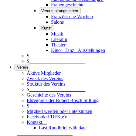
Frauengeschichte
Veranstaltungsreihen
Französische Wochen
Salons
Kunst
Musik
Literatur
Theater
Kino - Tanz - Ausstellungen
S_______________________
S_______________________
Verein
Aktive Mitglieder
Zweck des Vereins
Struktur des Vereins
S_______________________
Geschichte des Vereins
Ehrenpreis der Robert Bosch Stiftung
S_______________________
Mitglied werden oder unterstützen
Facebook: FDFK.eV
Kontakt
Last Rundbrief with date