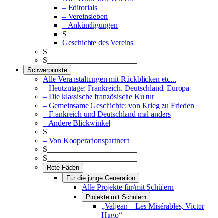
– Editorials
– Vereinsleben
– Ankündigungen
S_______________________
Geschichte des Vereins
S_______________________
S_______________________
Schwerpunkte
Alle Veranstaltungen mit Rückblicken etc...
– Heutzutage: Frankreich, Deutschland, Europa
– Die klassische französische Kultur
– Gemeinsame Geschichte: von Krieg zu Frieden
– Frankreich und Deutschland mal anders
– Andere Blickwinkel
S_______________________
– Von Kooperationspartnern
S_______________________
S_______________________
Rote Fäden
Für die junge Generation
Alle Projekte für/mit Schülern
Projekte mit Schülern
„Valjean – Les Misérables, Victor
Hugo“