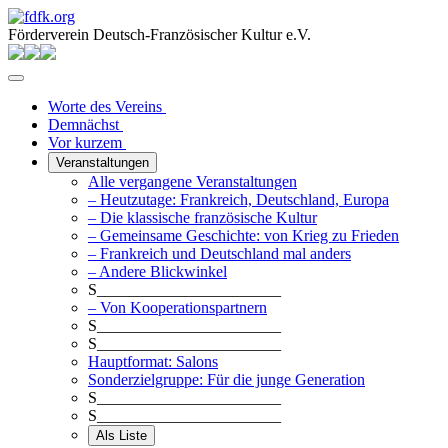
Förderverein Deutsch-Französischer Kultur e.V.
Worte des Vereins
Demnächst
Vor kurzem
Veranstaltungen
Alle vergangene Veranstaltungen
– Heutzutage: Frankreich, Deutschland, Europa
– Die klassische französische Kultur
– Gemeinsame Geschichte: von Krieg zu Frieden
– Frankreich und Deutschland mal anders
– Andere Blickwinkel
S_______________________
– Von Kooperationspartnern
S_______________________
S_______________________
Hauptformat: Salons
Sonderzielgruppe: Für die junge Generation
S_______________________
S_______________________
Als Liste