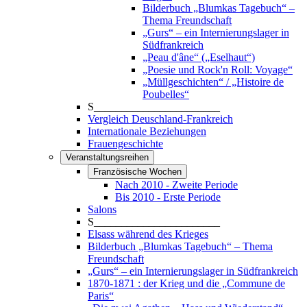
Bilderbuch „Blumkas Tagebuch“ –
Thema Freundschaft
„Gurs“ – ein Internierungslager in
Südfrankreich
„Peau d'âne“ („Eselhaut“)
„Poesie und Rock'n Roll: Voyage“
„Müllgeschichten“ / „Histoire de
Poubelles“
S_______________________
Vergleich Deuschland-Frankreich
Internationale Beziehungen
Frauengeschichte
Veranstaltungsreihen
Französische Wochen
Nach 2010 - Zweite Periode
Bis 2010 - Erste Periode
Salons
S_______________________
Elsass während des Krieges
Bilderbuch „Blumkas Tagebuch“ – Thema
Freundschaft
„Gurs“ – ein Internierungslager in Südfrankreich
1870-1871 : der Krieg und die „Commune de
Paris“