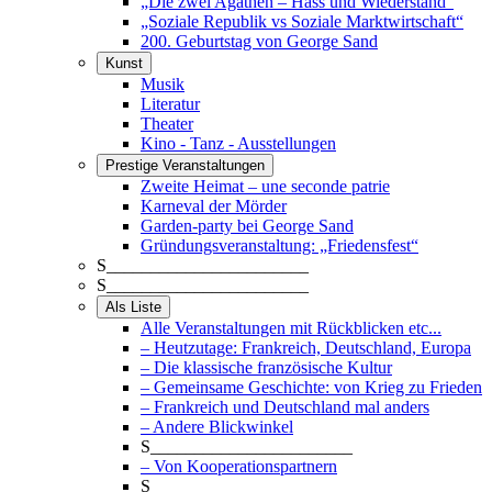
„Die zwei Agathen – Hass und Wiederstand“
„Soziale Republik vs Soziale Marktwirtschaft“
200. Geburtstag von George Sand
Kunst
Musik
Literatur
Theater
Kino - Tanz - Ausstellungen
Prestige Veranstaltungen
Zweite Heimat – une seconde patrie
Karneval der Mörder
Garden-party bei George Sand
Gründungsveranstaltung: „Friedensfest“
S_______________________
S_______________________
Als Liste
Alle Veranstaltungen mit Rückblicken etc...
– Heutzutage: Frankreich, Deutschland, Europa
– Die klassische französische Kultur
– Gemeinsame Geschichte: von Krieg zu Frieden
– Frankreich und Deutschland mal anders
– Andere Blickwinkel
S_______________________
– Von Kooperationspartnern
S_______________________