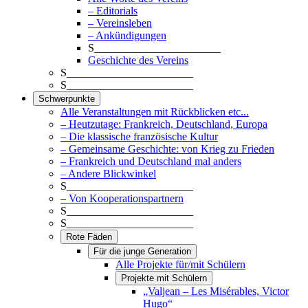
– Editorials
– Vereinsleben
– Ankündigungen
S_______________________
Geschichte des Vereins
S_______________________
S_______________________
Schwerpunkte
Alle Veranstaltungen mit Rückblicken etc...
– Heutzutage: Frankreich, Deutschland, Europa
– Die klassische französische Kultur
– Gemeinsame Geschichte: von Krieg zu Frieden
– Frankreich und Deutschland mal anders
– Andere Blickwinkel
S_______________________
– Von Kooperationspartnern
S_______________________
S_______________________
Rote Fäden
Für die junge Generation
Alle Projekte für/mit Schülern
Projekte mit Schülern
„Valjean – Les Misérables, Victor
Hugo“