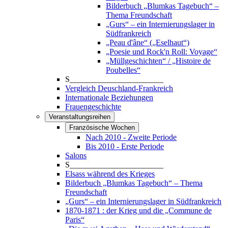
Bilderbuch „Blumkas Tagebuch“ –
Thema Freundschaft
„Gurs“ – ein Internierungslager in
Südfrankreich
„Peau d'âne“ („Eselhaut“)
„Poesie und Rock'n Roll: Voyage“
„Müllgeschichten“ / „Histoire de
Poubelles“
S_______________________
Vergleich Deuschland-Frankreich
Internationale Beziehungen
Frauengeschichte
Veranstaltungsreihen
Französische Wochen
Nach 2010 - Zweite Periode
Bis 2010 - Erste Periode
Salons
S_______________________
Elsass während des Krieges
Bilderbuch „Blumkas Tagebuch“ – Thema
Freundschaft
„Gurs“ – ein Internierungslager in Südfrankreich
1870-1871 : der Krieg und die „Commune de
Paris“