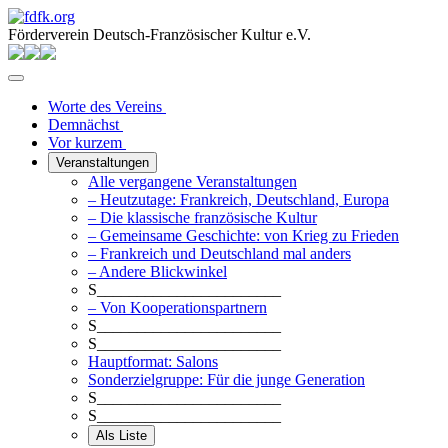
Förderverein Deutsch-Französischer Kultur e.V.
Worte des Vereins
Demnächst
Vor kurzem
Veranstaltungen
Alle vergangene Veranstaltungen
– Heutzutage: Frankreich, Deutschland, Europa
– Die klassische französische Kultur
– Gemeinsame Geschichte: von Krieg zu Frieden
– Frankreich und Deutschland mal anders
– Andere Blickwinkel
S_______________________
– Von Kooperationspartnern
S_______________________
S_______________________
Hauptformat: Salons
Sonderzielgruppe: Für die junge Generation
S_______________________
S_______________________
Als Liste