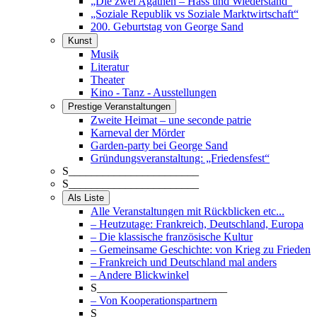
„Die zwei Agathen – Hass und Wiederstand“
„Soziale Republik vs Soziale Marktwirtschaft“
200. Geburtstag von George Sand
Kunst
Musik
Literatur
Theater
Kino - Tanz - Ausstellungen
Prestige Veranstaltungen
Zweite Heimat – une seconde patrie
Karneval der Mörder
Garden-party bei George Sand
Gründungsveranstaltung: „Friedensfest“
S_______________________
S_______________________
Als Liste
Alle Veranstaltungen mit Rückblicken etc...
– Heutzutage: Frankreich, Deutschland, Europa
– Die klassische französische Kultur
– Gemeinsame Geschichte: von Krieg zu Frieden
– Frankreich und Deutschland mal anders
– Andere Blickwinkel
S_______________________
– Von Kooperationspartnern
S_______________________