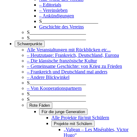
– Editorials
– Vereinsleben
– Ankündigungen
S_______________________
Geschichte des Vereins
S_______________________
S_______________________
Schwerpunkte
Alle Veranstaltungen mit Rückblicken etc...
– Heutzutage: Frankreich, Deutschland, Europa
– Die klassische französische Kultur
– Gemeinsame Geschichte: von Krieg zu Frieden
– Frankreich und Deutschland mal anders
– Andere Blickwinkel
S_______________________
– Von Kooperationspartnern
S_______________________
S_______________________
Rote Fäden
Für die junge Generation
Alle Projekte für/mit Schülern
Projekte mit Schülern
„Valjean – Les Misérables, Victor
Hugo“