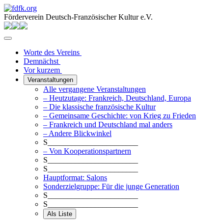
Förderverein Deutsch-Französischer Kultur e.V.
Worte des Vereins
Demnächst
Vor kurzem
Veranstaltungen
Alle vergangene Veranstaltungen
– Heutzutage: Frankreich, Deutschland, Europa
– Die klassische französische Kultur
– Gemeinsame Geschichte: von Krieg zu Frieden
– Frankreich und Deutschland mal anders
– Andere Blickwinkel
S_______________________
– Von Kooperationspartnern
S_______________________
S_______________________
Hauptformat: Salons
Sonderzielgruppe: Für die junge Generation
S_______________________
S_______________________
Als Liste