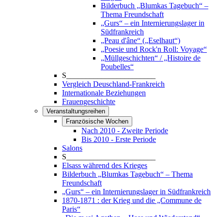
Bilderbuch „Blumkas Tagebuch“ –
Thema Freundschaft
„Gurs“ – ein Internierungslager in
Südfrankreich
„Peau d'âne“ („Eselhaut“)
„Poesie und Rock'n Roll: Voyage“
„Müllgeschichten“ / „Histoire de
Poubelles“
S_______________________
Vergleich Deuschland-Frankreich
Internationale Beziehungen
Frauengeschichte
Veranstaltungsreihen
Französische Wochen
Nach 2010 - Zweite Periode
Bis 2010 - Erste Periode
Salons
S_______________________
Elsass während des Krieges
Bilderbuch „Blumkas Tagebuch“ – Thema
Freundschaft
„Gurs“ – ein Internierungslager in Südfrankreich
1870-1871 : der Krieg und die „Commune de
Paris“