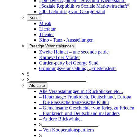
„Die zwei Agathen – Hass und Wiederstand“
„Soziale Republik vs Soziale Marktwirtschaft“
200. Geburtstag von George Sand
Kunst
Musik
Literatur
Theater
Kino - Tanz - Ausstellungen
Prestige Veranstaltungen
Zweite Heimat – une seconde patrie
Karneval der Mörder
Garden-party bei George Sand
Gründungsveranstaltung: „Friedensfest“
S_______________________
S_______________________
Als Liste
Alle Veranstaltungen mit Rückblicken etc...
– Heutzutage: Frankreich, Deutschland, Europa
– Die klassische französische Kultur
– Gemeinsame Geschichte: von Krieg zu Frieden
– Frankreich und Deutschland mal anders
– Andere Blickwinkel
S_______________________
– Von Kooperationspartnern
S_______________________