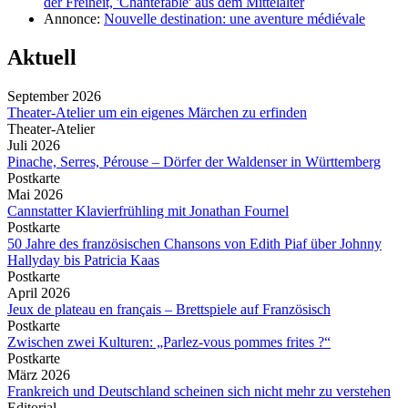
der Freiheit, 'Chantefable' aus dem Mittelalter
Annonce:
Nouvelle destination: une aventure médiévale
Aktuell
September 2026
Theater-Atelier um ein eigenes Märchen zu erfinden
Theater-Atelier
Juli 2026
Pinache, Serres, Pérouse – Dörfer der Waldenser in Württemberg
Postkarte
Mai 2026
Cannstatter Klavierfrühling mit Jonathan Fournel
Postkarte
50 Jahre des französischen Chansons von Edith Piaf über Johnny
Hallyday bis Patricia Kaas
Postkarte
April 2026
Jeux de plateau en français – Brettspiele auf Französisch
Postkarte
Zwischen zwei Kulturen: „Parlez-vous pommes frites ?“
Postkarte
März 2026
Frankreich und Deutschland scheinen sich nicht mehr zu verstehen
Editorial