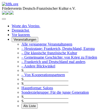
Förderverein Deutsch-Französischer Kultur e.V.
Worte des Vereins
Demnächst
Vor kurzem
Veranstaltungen
Alle vergangene Veranstaltungen
– Heutzutage: Frankreich, Deutschland, Europa
– Die klassische französische Kultur
– Gemeinsame Geschichte: von Krieg zu Frieden
– Frankreich und Deutschland mal anders
– Andere Blickwinkel
S_______________________
– Von Kooperationspartnern
S_______________________
S_______________________
Hauptformat: Salons
Sonderzielgruppe: Für die junge Generation
S_______________________
S_______________________
Als Liste