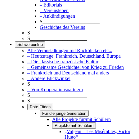
– Editorials
– Vereinsleben
– Ankündigungen
S_______________________
Geschichte des Vereins
S_______________________
S_______________________
Schwerpunkte
Alle Veranstaltungen mit Rückblicken etc...
– Heutzutage: Frankreich, Deutschland, Europa
– Die klassische französische Kultur
– Gemeinsame Geschichte: von Krieg zu Frieden
– Frankreich und Deutschland mal anders
– Andere Blickwinkel
S_______________________
– Von Kooperationspartnern
S_______________________
S_______________________
Rote Fäden
Für die junge Generation
Alle Projekte für/mit Schülern
Projekte mit Schülern
„Valjean – Les Misérables, Victor
Hugo“