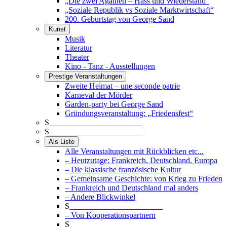
„Die zwei Agathen – Hass und Wiederstand“
„Soziale Republik vs Soziale Marktwirtschaft“
200. Geburtstag von George Sand
Kunst
Musik
Literatur
Theater
Kino - Tanz - Ausstellungen
Prestige Veranstaltungen
Zweite Heimat – une seconde patrie
Karneval der Mörder
Garden-party bei George Sand
Gründungsveranstaltung: „Friedensfest“
S_______________________
S_______________________
Als Liste
Alle Veranstaltungen mit Rückblicken etc...
– Heutzutage: Frankreich, Deutschland, Europa
– Die klassische französische Kultur
– Gemeinsame Geschichte: von Krieg zu Frieden
– Frankreich und Deutschland mal anders
– Andere Blickwinkel
S_______________________
– Von Kooperationspartnern
S_______________________