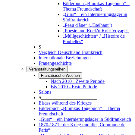
Bilderbuch „Blumkas Tagebuch“ –
Thema Freundschaft
„Gurs“ – ein Internierungslager in
Südfrankreich
„Peau d'âne“ („Eselhaut“)
„Poesie und Rock'n Roll: Voyage“
„Müllgeschichten“ / „Histoire de
Poubelles“
S_______________________
Vergleich Deuschland-Frankreich
Internationale Beziehungen
Frauengeschichte
Veranstaltungsreihen
Französische Wochen
Nach 2010 - Zweite Periode
Bis 2010 - Erste Periode
Salons
S_______________________
Elsass während des Krieges
Bilderbuch „Blumkas Tagebuch“ – Thema
Freundschaft
„Gurs“ – ein Internierungslager in Südfrankreich
1870-1871 : der Krieg und die „Commune de
Paris“