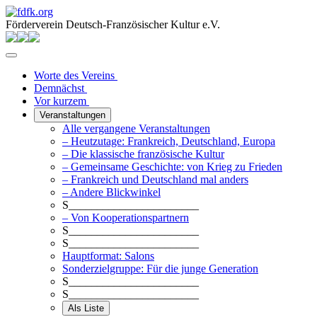
Förderverein Deutsch-Französischer Kultur e.V.
Worte des Vereins
Demnächst
Vor kurzem
Veranstaltungen
Alle vergangene Veranstaltungen
– Heutzutage: Frankreich, Deutschland, Europa
– Die klassische französische Kultur
– Gemeinsame Geschichte: von Krieg zu Frieden
– Frankreich und Deutschland mal anders
– Andere Blickwinkel
S_______________________
– Von Kooperationspartnern
S_______________________
S_______________________
Hauptformat: Salons
Sonderzielgruppe: Für die junge Generation
S_______________________
S_______________________
Als Liste