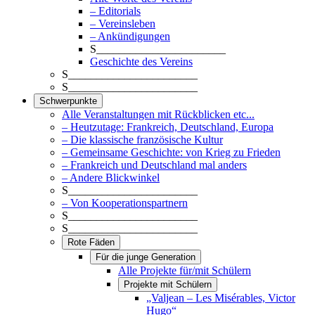
– Editorials
– Vereinsleben
– Ankündigungen
S_______________________
Geschichte des Vereins
S_______________________
S_______________________
Schwerpunkte
Alle Veranstaltungen mit Rückblicken etc...
– Heutzutage: Frankreich, Deutschland, Europa
– Die klassische französische Kultur
– Gemeinsame Geschichte: von Krieg zu Frieden
– Frankreich und Deutschland mal anders
– Andere Blickwinkel
S_______________________
– Von Kooperationspartnern
S_______________________
S_______________________
Rote Fäden
Für die junge Generation
Alle Projekte für/mit Schülern
Projekte mit Schülern
„Valjean – Les Misérables, Victor
Hugo“