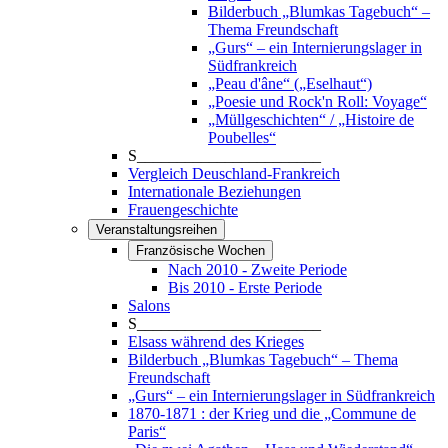
Bilderbuch „Blumkas Tagebuch“ –
Thema Freundschaft
„Gurs“ – ein Internierungslager in
Südfrankreich
„Peau d'âne“ („Eselhaut“)
„Poesie und Rock'n Roll: Voyage“
„Müllgeschichten“ / „Histoire de
Poubelles“
S_______________________
Vergleich Deuschland-Frankreich
Internationale Beziehungen
Frauengeschichte
Veranstaltungsreihen
Französische Wochen
Nach 2010 - Zweite Periode
Bis 2010 - Erste Periode
Salons
S_______________________
Elsass während des Krieges
Bilderbuch „Blumkas Tagebuch“ – Thema
Freundschaft
„Gurs“ – ein Internierungslager in Südfrankreich
1870-1871 : der Krieg und die „Commune de
Paris“