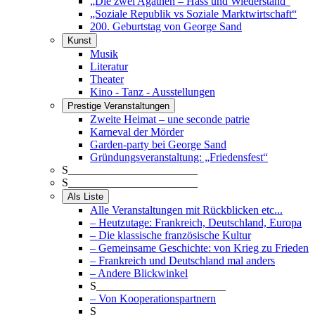
„Die zwei Agathen – Hass und Wiederstand“
„Soziale Republik vs Soziale Marktwirtschaft“
200. Geburtstag von George Sand
Kunst
Musik
Literatur
Theater
Kino - Tanz - Ausstellungen
Prestige Veranstaltungen
Zweite Heimat – une seconde patrie
Karneval der Mörder
Garden-party bei George Sand
Gründungsveranstaltung: „Friedensfest“
S_______________________
S_______________________
Als Liste
Alle Veranstaltungen mit Rückblicken etc...
– Heutzutage: Frankreich, Deutschland, Europa
– Die klassische französische Kultur
– Gemeinsame Geschichte: von Krieg zu Frieden
– Frankreich und Deutschland mal anders
– Andere Blickwinkel
S_______________________
– Von Kooperationspartnern
S_______________________