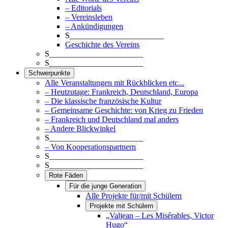
– Editorials
– Vereinsleben
– Ankündigungen
S_______________________
Geschichte des Vereins
S_______________________
S_______________________
Schwerpunkte
Alle Veranstaltungen mit Rückblicken etc...
– Heutzutage: Frankreich, Deutschland, Europa
– Die klassische französische Kultur
– Gemeinsame Geschichte: von Krieg zu Frieden
– Frankreich und Deutschland mal anders
– Andere Blickwinkel
S_______________________
– Von Kooperationspartnern
S_______________________
S_______________________
Rote Fäden
Für die junge Generation
Alle Projekte für/mit Schülern
Projekte mit Schülern
„Valjean – Les Misérables, Victor
Hugo“