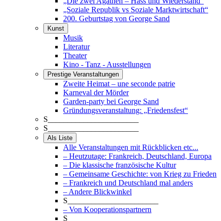
„Die zwei Agathen – Hass und Wiederstand“
„Soziale Republik vs Soziale Marktwirtschaft“
200. Geburtstag von George Sand
Kunst
Musik
Literatur
Theater
Kino - Tanz - Ausstellungen
Prestige Veranstaltungen
Zweite Heimat – une seconde patrie
Karneval der Mörder
Garden-party bei George Sand
Gründungsveranstaltung: „Friedensfest“
S_______________________
S_______________________
Als Liste
Alle Veranstaltungen mit Rückblicken etc...
– Heutzutage: Frankreich, Deutschland, Europa
– Die klassische französische Kultur
– Gemeinsame Geschichte: von Krieg zu Frieden
– Frankreich und Deutschland mal anders
– Andere Blickwinkel
S_______________________
– Von Kooperationspartnern
S_______________________