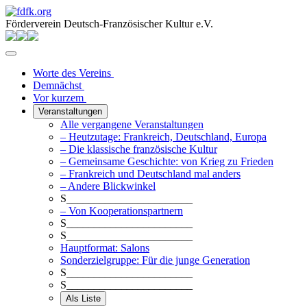
Förderverein Deutsch-Französischer Kultur e.V.
Worte des Vereins
Demnächst
Vor kurzem
Veranstaltungen
Alle vergangene Veranstaltungen
– Heutzutage: Frankreich, Deutschland, Europa
– Die klassische französische Kultur
– Gemeinsame Geschichte: von Krieg zu Frieden
– Frankreich und Deutschland mal anders
– Andere Blickwinkel
S_______________________
– Von Kooperationspartnern
S_______________________
S_______________________
Hauptformat: Salons
Sonderzielgruppe: Für die junge Generation
S_______________________
S_______________________
Als Liste