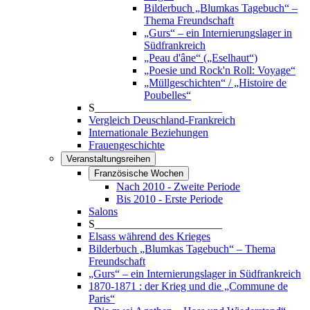
Bilderbuch „Blumkas Tagebuch“ –
Thema Freundschaft
„Gurs“ – ein Internierungslager in
Südfrankreich
„Peau d'âne“ („Eselhaut“)
„Poesie und Rock'n Roll: Voyage“
„Müllgeschichten“ / „Histoire de
Poubelles“
S_______________________
Vergleich Deuschland-Frankreich
Internationale Beziehungen
Frauengeschichte
Veranstaltungsreihen
Französische Wochen
Nach 2010 - Zweite Periode
Bis 2010 - Erste Periode
Salons
S_______________________
Elsass während des Krieges
Bilderbuch „Blumkas Tagebuch“ – Thema
Freundschaft
„Gurs“ – ein Internierungslager in Südfrankreich
1870-1871 : der Krieg und die „Commune de
Paris“