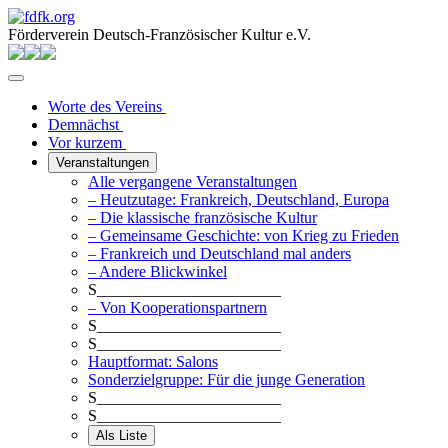
Förderverein Deutsch-Französischer Kultur e.V.
Worte des Vereins
Demnächst
Vor kurzem
Veranstaltungen
Alle vergangene Veranstaltungen
– Heutzutage: Frankreich, Deutschland, Europa
– Die klassische französische Kultur
– Gemeinsame Geschichte: von Krieg zu Frieden
– Frankreich und Deutschland mal anders
– Andere Blickwinkel
S_______________________
– Von Kooperationspartnern
S_______________________
S_______________________
Hauptformat: Salons
Sonderzielgruppe: Für die junge Generation
S_______________________
S_______________________
Als Liste