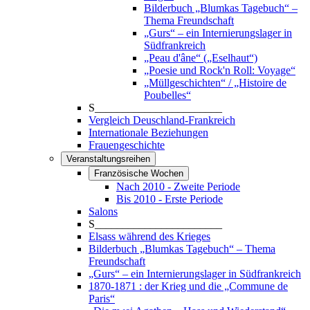
Bilderbuch „Blumkas Tagebuch“ –
Thema Freundschaft
„Gurs“ – ein Internierungslager in
Südfrankreich
„Peau d'âne“ („Eselhaut“)
„Poesie und Rock'n Roll: Voyage“
„Müllgeschichten“ / „Histoire de
Poubelles“
S_______________________
Vergleich Deuschland-Frankreich
Internationale Beziehungen
Frauengeschichte
Veranstaltungsreihen
Französische Wochen
Nach 2010 - Zweite Periode
Bis 2010 - Erste Periode
Salons
S_______________________
Elsass während des Krieges
Bilderbuch „Blumkas Tagebuch“ – Thema
Freundschaft
„Gurs“ – ein Internierungslager in Südfrankreich
1870-1871 : der Krieg und die „Commune de
Paris“