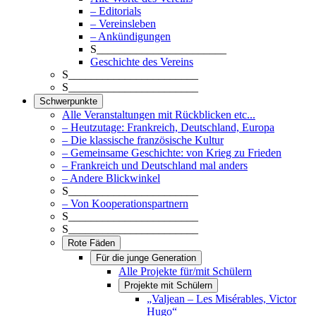
– Editorials
– Vereinsleben
– Ankündigungen
S_______________________
Geschichte des Vereins
S_______________________
S_______________________
Schwerpunkte
Alle Veranstaltungen mit Rückblicken etc...
– Heutzutage: Frankreich, Deutschland, Europa
– Die klassische französische Kultur
– Gemeinsame Geschichte: von Krieg zu Frieden
– Frankreich und Deutschland mal anders
– Andere Blickwinkel
S_______________________
– Von Kooperationspartnern
S_______________________
S_______________________
Rote Fäden
Für die junge Generation
Alle Projekte für/mit Schülern
Projekte mit Schülern
„Valjean – Les Misérables, Victor
Hugo“