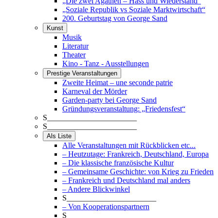
„Die zwei Agathen – Hass und Wiederstand“
„Soziale Republik vs Soziale Marktwirtschaft“
200. Geburtstag von George Sand
Kunst
Musik
Literatur
Theater
Kino - Tanz - Ausstellungen
Prestige Veranstaltungen
Zweite Heimat – une seconde patrie
Karneval der Mörder
Garden-party bei George Sand
Gründungsveranstaltung: „Friedensfest“
S_______________________
S_______________________
Als Liste
Alle Veranstaltungen mit Rückblicken etc...
– Heutzutage: Frankreich, Deutschland, Europa
– Die klassische französische Kultur
– Gemeinsame Geschichte: von Krieg zu Frieden
– Frankreich und Deutschland mal anders
– Andere Blickwinkel
S_______________________
– Von Kooperationspartnern
S_______________________