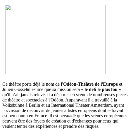
Ce théâtre porte déjà le nom de
l'Odéon-Théâtre de l'Europe
et
Julien Gosselin estime que sa mission sera
« le défi le plus fou »
qu'il n’ait jamais relevé. Il a déjà mis en scène de nombreuses pièces
de théâtre et spectacles à l'Odéon. Auparavant il a travaillé à la
Volksbühne à Berlin et au International Theater Amsterdam, ayant
l'occasion de découvrir de jeunes artistes européens dont le travail
est peu connu en France. Il est persuadé que les scènes européennes
peuvent être des foyers de création et d'échanges pour ceux qui
veulent tenter des expériences et prendre des risques.