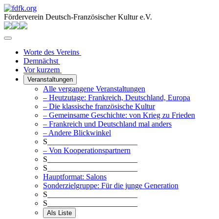
Förderverein Deutsch-Französischer Kultur e.V.
Worte des Vereins
Demnächst
Vor kurzem
Veranstaltungen
Alle vergangene Veranstaltungen
– Heutzutage: Frankreich, Deutschland, Europa
– Die klassische französische Kultur
– Gemeinsame Geschichte: von Krieg zu Frieden
– Frankreich und Deutschland mal anders
– Andere Blickwinkel
S_______________________
– Von Kooperationspartnern
S_______________________
S_______________________
Hauptformat: Salons
Sonderzielgruppe: Für die junge Generation
S_______________________
S_______________________
Als Liste