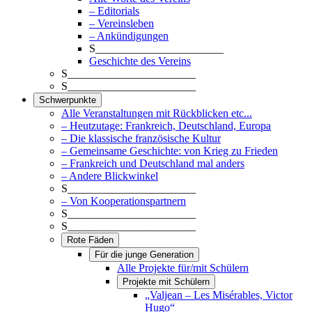
– Editorials
– Vereinsleben
– Ankündigungen
S_______________________
Geschichte des Vereins
S_______________________
S_______________________
Schwerpunkte
Alle Veranstaltungen mit Rückblicken etc...
– Heutzutage: Frankreich, Deutschland, Europa
– Die klassische französische Kultur
– Gemeinsame Geschichte: von Krieg zu Frieden
– Frankreich und Deutschland mal anders
– Andere Blickwinkel
S_______________________
– Von Kooperationspartnern
S_______________________
S_______________________
Rote Fäden
Für die junge Generation
Alle Projekte für/mit Schülern
Projekte mit Schülern
„Valjean – Les Misérables, Victor
Hugo“