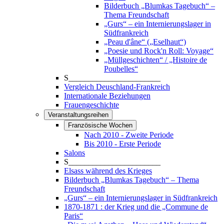
Bilderbuch „Blumkas Tagebuch“ –
Thema Freundschaft
„Gurs“ – ein Internierungslager in
Südfrankreich
„Peau d'âne“ („Eselhaut“)
„Poesie und Rock'n Roll: Voyage“
„Müllgeschichten“ / „Histoire de
Poubelles“
S_______________________
Vergleich Deuschland-Frankreich
Internationale Beziehungen
Frauengeschichte
Veranstaltungsreihen
Französische Wochen
Nach 2010 - Zweite Periode
Bis 2010 - Erste Periode
Salons
S_______________________
Elsass während des Krieges
Bilderbuch „Blumkas Tagebuch“ – Thema
Freundschaft
„Gurs“ – ein Internierungslager in Südfrankreich
1870-1871 : der Krieg und die „Commune de
Paris“