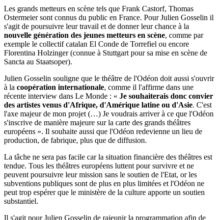
Les grands metteurs en scène tels que Frank Castorf, Thomas
Ostermeier sont connus du public en France. Pour Julien Gosselin il
s'agit de poursuivre leur travail et de donner leur chance à la
nouvelle génération des jeunes metteurs en scène
, comme par
exemple le collectif catalan El Conde de Torrefiel ou encore
Florentina Holzinger (connue à Stuttgart pour sa mise en scène de
Sancta au Staatsoper).
Julien Gosselin souligne que le théâtre de l'Odéon doit aussi s'ouvrir
à la
coopération internationale
, comme il l'affirme dans une
récente interview dans Le Monde : «
Je souhaiterais donc convier
des artistes venus d'Afrique, d'Amérique latine ou d'Asie
. C'est
l'axe majeur de mon projet (…) Je voudrais arriver à ce que l'Odéon
s'inscrive de manière majeure sur la carte des grands théâtres
européens ». Il souhaite aussi que l'Odéon redevienne un lieu de
production, de fabrique, plus que de diffusion.
La tâche ne sera pas facile car la situation financière des théâtres est
tendue. Tous les théâtres européens luttent pour survivre et ne
peuvent poursuivre leur mission sans le soutien de l'Etat, or les
subventions publiques sont de plus en plus limitées et l'Odéon ne
peut trop espérer que le ministère de la culture apporte un soutien
substantiel.
Il s'agit pour Julien Gosselin de rajeunir la programmation afin de