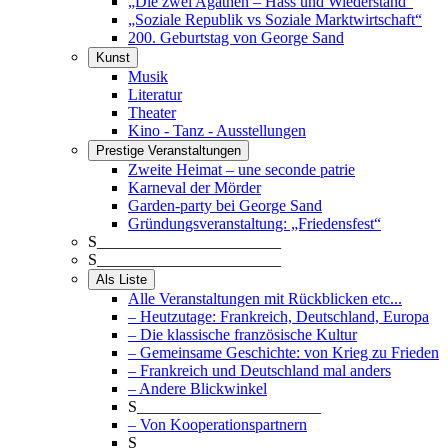
„Die zwei Agathen – Hass und Wiederstand“
„Soziale Republik vs Soziale Marktwirtschaft“
200. Geburtstag von George Sand
Kunst
Musik
Literatur
Theater
Kino - Tanz - Ausstellungen
Prestige Veranstaltungen
Zweite Heimat – une seconde patrie
Karneval der Mörder
Garden-party bei George Sand
Gründungsveranstaltung: „Friedensfest“
S_______________________
S_______________________
Als Liste
Alle Veranstaltungen mit Rückblicken etc...
– Heutzutage: Frankreich, Deutschland, Europa
– Die klassische französische Kultur
– Gemeinsame Geschichte: von Krieg zu Frieden
– Frankreich und Deutschland mal anders
– Andere Blickwinkel
S_______________________
– Von Kooperationspartnern
S_______________________