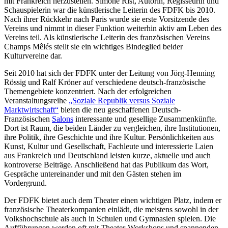
mit Frankreich herzustellen. Simone Rist, Autorin, Regisseurin und
Schauspielerin war die künstlerische Leiterin des FDFK bis 2010.
Nach ihrer Rückkehr nach Paris wurde sie erste Vorsitzende des
Vereins und nimmt in dieser Funktion weiterhin aktiv am Leben des
Vereins teil. Als künstlerische Leiterin des französischen Vereins
Champs Mêlés stellt sie ein wichtiges Bindeglied beider
Kulturvereine dar.
Seit 2010 hat sich der FDFK unter der Leitung von Jörg-Henning
Rössig und Ralf Kröner auf verschiedene deutsch-französische
Themengebiete konzentriert. Nach der erfolgreichen
Veranstaltungsreihe
„Soziale Republik versus Soziale
Marktwirtschaft“
bieten die neu geschaffenen Deutsch-
Französischen
Salons
interessante und gesellige Zusammenkünfte.
Dort ist Raum, die beiden Länder zu vergleichen, ihre Institutionen,
ihre Politik, ihre Geschichte und ihre Kultur. Persönlichkeiten aus
Kunst, Kultur und Gesellschaft, Fachleute und interessierte Laien
aus Frankreich und Deutschland leisten kurze, aktuelle und auch
kontroverse Beiträge. Anschließend hat das Publikum das Wort,
Gespräche untereinander und mit den Gästen stehen im
Vordergrund.
Der FDFK bietet auch dem Theater einen wichtigen Platz, indem er
französische Theaterkompanien einlädt, die meistens sowohl in der
Volkshochschule als auch in Schulen und Gymnasien spielen. Die
Aufführungen werden oft mit Theater-Workshops und spannenden