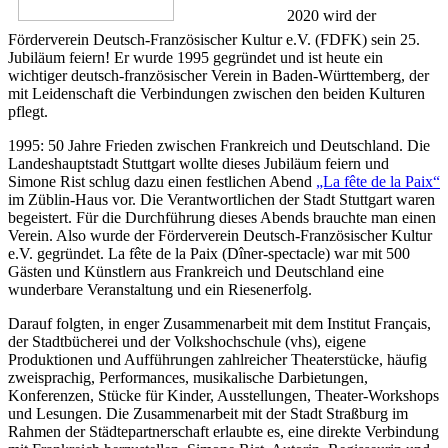
2020 wird der
Förderverein Deutsch-Französischer Kultur e.V. (FDFK) sein 25.
Jubiläum feiern! Er wurde 1995 gegründet und ist heute ein
wichtiger deutsch-französischer Verein in Baden-Württemberg, der
mit Leidenschaft die Verbindungen zwischen den beiden Kulturen
pflegt.
1995: 50 Jahre Frieden zwischen Frankreich und Deutschland. Die
Landeshauptstadt Stuttgart wollte dieses Jubiläum feiern und
Simone Rist schlug dazu einen festlichen Abend
„La fête de la Paix“
im Züblin-Haus vor. Die Verantwortlichen der Stadt Stuttgart waren
begeistert. Für die Durchführung dieses Abends brauchte man einen
Verein. Also wurde der Förderverein Deutsch-Französischer Kultur
e.V. gegründet. La fête de la Paix (Dîner-spectacle) war mit 500
Gästen und Künstlern aus Frankreich und Deutschland eine
wunderbare Veranstaltung und ein Riesenerfolg.
Darauf folgten, in enger Zusammenarbeit mit dem Institut Français,
der Stadtbücherei und der Volkshochschule (vhs), eigene
Produktionen und Aufführungen zahlreicher Theaterstücke, häufig
zweisprachig, Performances, musikalische Darbietungen,
Konferenzen, Stücke für Kinder, Ausstellungen, Theater-Workshops
und Lesungen. Die Zusammenarbeit mit der Stadt Straßburg im
Rahmen der Städtepartnerschaft erlaubte es, eine direkte Verbindung