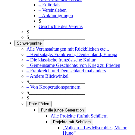
– Editorials
– Vereinsleben
– Ankündigungen
S_______________________
Geschichte des Vereins
S_______________________
S_______________________
Schwerpunkte
Alle Veranstaltungen mit Rückblicken etc...
– Heutzutage: Frankreich, Deutschland, Europa
– Die klassische französische Kultur
– Gemeinsame Geschichte: von Krieg zu Frieden
– Frankreich und Deutschland mal anders
– Andere Blickwinkel
S_______________________
– Von Kooperationspartnern
S_______________________
S_______________________
Rote Fäden
Für die junge Generation
Alle Projekte für/mit Schülern
Projekte mit Schülern
„Valjean – Les Misérables, Victor
Hugo“