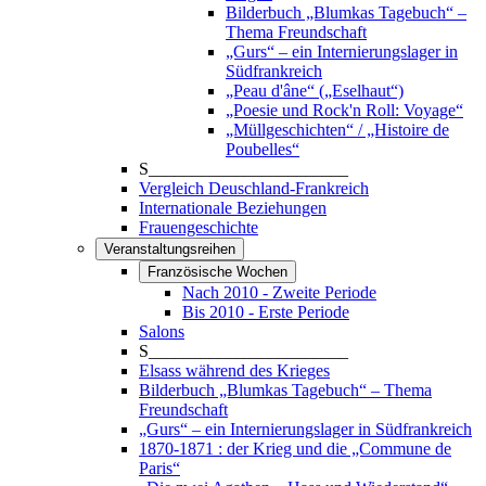
Bilderbuch „Blumkas Tagebuch“ –
Thema Freundschaft
„Gurs“ – ein Internierungslager in
Südfrankreich
„Peau d'âne“ („Eselhaut“)
„Poesie und Rock'n Roll: Voyage“
„Müllgeschichten“ / „Histoire de
Poubelles“
S_______________________
Vergleich Deuschland-Frankreich
Internationale Beziehungen
Frauengeschichte
Veranstaltungsreihen
Französische Wochen
Nach 2010 - Zweite Periode
Bis 2010 - Erste Periode
Salons
S_______________________
Elsass während des Krieges
Bilderbuch „Blumkas Tagebuch“ – Thema
Freundschaft
„Gurs“ – ein Internierungslager in Südfrankreich
1870-1871 : der Krieg und die „Commune de
Paris“