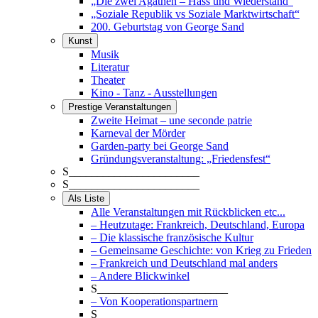
„Die zwei Agathen – Hass und Wiederstand“
„Soziale Republik vs Soziale Marktwirtschaft“
200. Geburtstag von George Sand
Kunst
Musik
Literatur
Theater
Kino - Tanz - Ausstellungen
Prestige Veranstaltungen
Zweite Heimat – une seconde patrie
Karneval der Mörder
Garden-party bei George Sand
Gründungsveranstaltung: „Friedensfest“
S_______________________
S_______________________
Als Liste
Alle Veranstaltungen mit Rückblicken etc...
– Heutzutage: Frankreich, Deutschland, Europa
– Die klassische französische Kultur
– Gemeinsame Geschichte: von Krieg zu Frieden
– Frankreich und Deutschland mal anders
– Andere Blickwinkel
S_______________________
– Von Kooperationspartnern
S_______________________