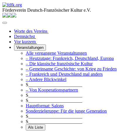
Förderverein Deutsch-Französischer Kultur e.V.
Worte des Vereins
Demnächst
Vor kurzem
Veranstaltungen
Alle vergangene Veranstaltungen
– Heutzutage: Frankreich, Deutschland, Europa
– Die klassische französische Kultur
– Gemeinsame Geschichte: von Krieg zu Frieden
– Frankreich und Deutschland mal anders
– Andere Blickwinkel
S_______________________
– Von Kooperationspartnern
S_______________________
S_______________________
Hauptformat: Salons
Sonderzielgruppe: Für die junge Generation
S_______________________
S_______________________
Als Liste