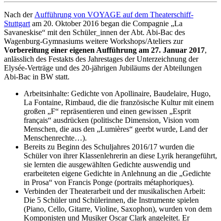
Nach der
Aufführung von VOYAGE auf dem Theaterschiff-
Stuttgart
am 20. Oktober 2016 began die Compagnie „La
Savaneskise“ mit den Schüler_innen der Abt. Abi-Bac des
Wagenburg-Gymnasiums weitere Workshops/Ateliers zur
Vorbereitung einer eigenen Aufführung am 27. Januar 2017
,
anlässlich des Festakts des Jahrestages der Unterzeichnung der
Elysée-Verträge und des 20-jährigen Jubiläums der Abteilungen
Abi-Bac in BW statt.
Arbeitsinhalte: Gedichte von Apollinaire, Baudelaire, Hugo,
La Fontaine, Rimbaud, die die französische Kultur mit einem
großen „F“ repräsentieren und einen gewissen „Esprit
français“ ausdrücken (politische Dimension, Vision vom
Menschen, die aus den „Lumières“ geerbt wurde, Land der
Menschenrechte…).
Bereits zu Beginn des Schuljahres 2016/17 wurden die
Schüler von ihrer Klassenlehrerin an diese Lyrik herangeführt,
sie lernten die ausgewählten Gedichte auswendig und
erarbeiteten eigene Gedichte in Anlehnung an die „Gedichte
in Prosa“ von Francis Ponge (portraits métaphoriques).
Verbinden der Theaterarbeit und der musikalischen Arbeit:
Die 5 Schüler und Schülerinnen, die Instrumente spielen
(Piano, Cello, Gitarre, Violine, Saxophon), wurden von dem
Komponisten und Musiker Oscar Clark angeleitet. Er