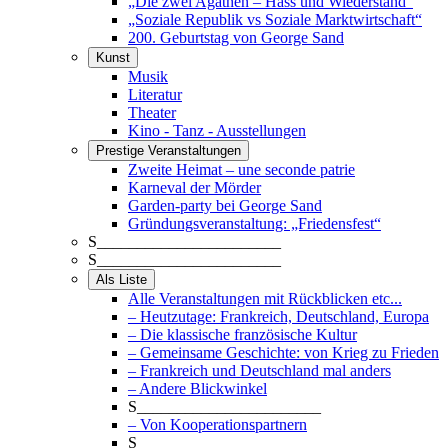
„Die zwei Agathen – Hass und Wiederstand“
„Soziale Republik vs Soziale Marktwirtschaft“
200. Geburtstag von George Sand
Kunst
Musik
Literatur
Theater
Kino - Tanz - Ausstellungen
Prestige Veranstaltungen
Zweite Heimat – une seconde patrie
Karneval der Mörder
Garden-party bei George Sand
Gründungsveranstaltung: „Friedensfest“
S_______________________
S_______________________
Als Liste
Alle Veranstaltungen mit Rückblicken etc...
– Heutzutage: Frankreich, Deutschland, Europa
– Die klassische französische Kultur
– Gemeinsame Geschichte: von Krieg zu Frieden
– Frankreich und Deutschland mal anders
– Andere Blickwinkel
S_______________________
– Von Kooperationspartnern
S_______________________