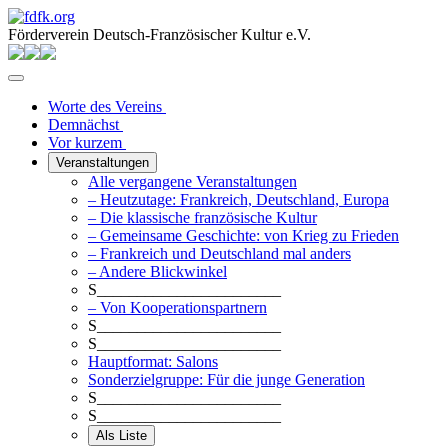
Förderverein Deutsch-Französischer Kultur e.V.
Worte des Vereins
Demnächst
Vor kurzem
Veranstaltungen
Alle vergangene Veranstaltungen
– Heutzutage: Frankreich, Deutschland, Europa
– Die klassische französische Kultur
– Gemeinsame Geschichte: von Krieg zu Frieden
– Frankreich und Deutschland mal anders
– Andere Blickwinkel
S_______________________
– Von Kooperationspartnern
S_______________________
S_______________________
Hauptformat: Salons
Sonderzielgruppe: Für die junge Generation
S_______________________
S_______________________
Als Liste