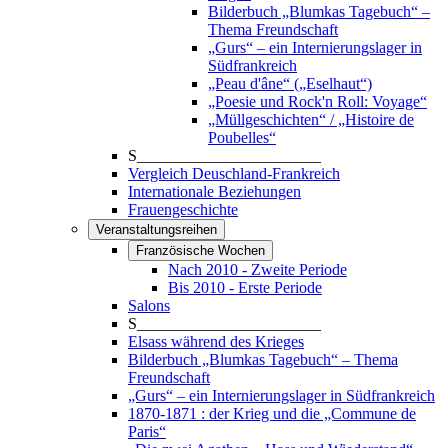
Bilderbuch „Blumkas Tagebuch“ –
Thema Freundschaft
„Gurs“ – ein Internierungslager in
Südfrankreich
„Peau d'âne“ („Eselhaut“)
„Poesie und Rock'n Roll: Voyage“
„Müllgeschichten“ / „Histoire de
Poubelles“
S_______________________
Vergleich Deuschland-Frankreich
Internationale Beziehungen
Frauengeschichte
Veranstaltungsreihen
Französische Wochen
Nach 2010 - Zweite Periode
Bis 2010 - Erste Periode
Salons
S_______________________
Elsass während des Krieges
Bilderbuch „Blumkas Tagebuch“ – Thema
Freundschaft
„Gurs“ – ein Internierungslager in Südfrankreich
1870-1871 : der Krieg und die „Commune de
Paris“