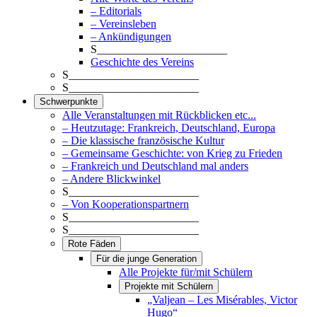
– Editorials
– Vereinsleben
– Ankündigungen
S_______________________
Geschichte des Vereins
S_______________________
S_______________________
Schwerpunkte
Alle Veranstaltungen mit Rückblicken etc...
– Heutzutage: Frankreich, Deutschland, Europa
– Die klassische französische Kultur
– Gemeinsame Geschichte: von Krieg zu Frieden
– Frankreich und Deutschland mal anders
– Andere Blickwinkel
S_______________________
– Von Kooperationspartnern
S_______________________
S_______________________
Rote Fäden
Für die junge Generation
Alle Projekte für/mit Schülern
Projekte mit Schülern
„Valjean – Les Misérables, Victor
Hugo“