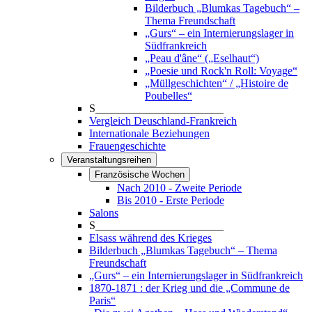
Bilderbuch „Blumkas Tagebuch“ –
Thema Freundschaft
„Gurs“ – ein Internierungslager in
Südfrankreich
„Peau d'âne“ („Eselhaut“)
„Poesie und Rock'n Roll: Voyage“
„Müllgeschichten“ / „Histoire de
Poubelles“
S_______________________
Vergleich Deuschland-Frankreich
Internationale Beziehungen
Frauengeschichte
Veranstaltungsreihen
Französische Wochen
Nach 2010 - Zweite Periode
Bis 2010 - Erste Periode
Salons
S_______________________
Elsass während des Krieges
Bilderbuch „Blumkas Tagebuch“ – Thema
Freundschaft
„Gurs“ – ein Internierungslager in Südfrankreich
1870-1871 : der Krieg und die „Commune de
Paris“