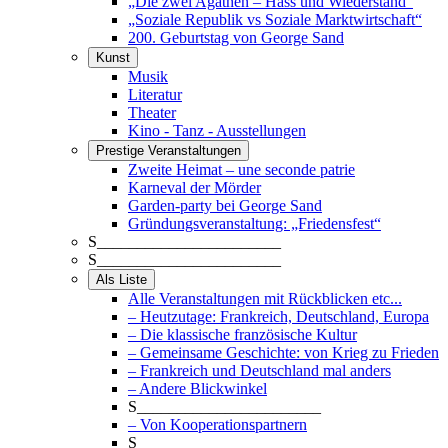
„Die zwei Agathen – Hass und Wiederstand“
„Soziale Republik vs Soziale Marktwirtschaft“
200. Geburtstag von George Sand
Kunst
Musik
Literatur
Theater
Kino - Tanz - Ausstellungen
Prestige Veranstaltungen
Zweite Heimat – une seconde patrie
Karneval der Mörder
Garden-party bei George Sand
Gründungsveranstaltung: „Friedensfest“
S_______________________
S_______________________
Als Liste
Alle Veranstaltungen mit Rückblicken etc...
– Heutzutage: Frankreich, Deutschland, Europa
– Die klassische französische Kultur
– Gemeinsame Geschichte: von Krieg zu Frieden
– Frankreich und Deutschland mal anders
– Andere Blickwinkel
S_______________________
– Von Kooperationspartnern
S_______________________