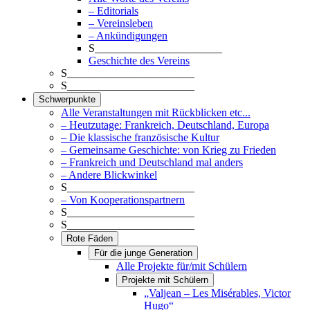
– Editorials
– Vereinsleben
– Ankündigungen
S_______________________
Geschichte des Vereins
S_______________________
S_______________________
Schwerpunkte
Alle Veranstaltungen mit Rückblicken etc...
– Heutzutage: Frankreich, Deutschland, Europa
– Die klassische französische Kultur
– Gemeinsame Geschichte: von Krieg zu Frieden
– Frankreich und Deutschland mal anders
– Andere Blickwinkel
S_______________________
– Von Kooperationspartnern
S_______________________
S_______________________
Rote Fäden
Für die junge Generation
Alle Projekte für/mit Schülern
Projekte mit Schülern
„Valjean – Les Misérables, Victor
Hugo“